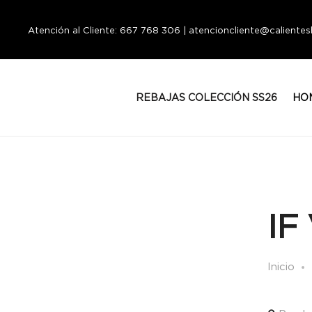
Atención al Cliente: 667 768 306 | atencioncliente@calient
REBAJAS COLECCIÓN SS26
HO
IF
Inicio