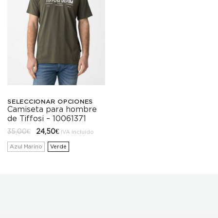
SELECCIONAR OPCIONES
Camiseta para hombre
Este
de Tiffosi – 10061371
producto
El
El
35,00
€
24,50
€
IVA incluido
precio
precio
tiene
original
actual
Azul Marino
Verde
era:
es:
35,00€.
24,50€.
múltiples
variantes.
Las
opciones