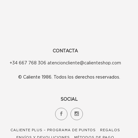
se
pueden
elegir
en
la
CONTACTA
página
+34 667 768 306 atencioncliente@calienteshop.com
de
© Caliente 1986. Todos los derechos reservados.
producto
SOCIAL
CALIENTE PLUS – PROGRAMA DE PUNTOS
REGALOS
ENVÍOS Y DEVOLUCIONES
MÉTODOS DE PAGO