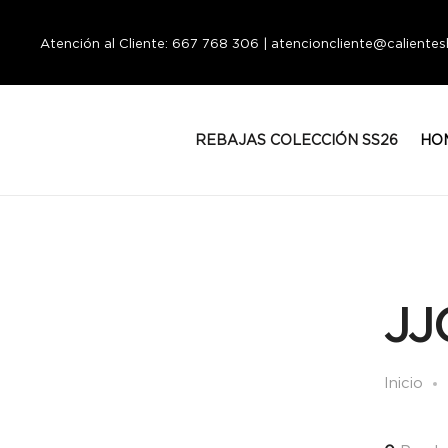
Atención al Cliente: 667 768 306 | atencioncliente@calient
REBAJAS COLECCIÓN SS26
HO
JJ
Inicio