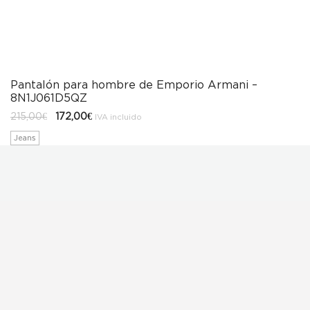
Pantalón para hombre de Emporio Armani –
8N1J061D5QZ
El
El
215,00
€
172,00
€
IVA incluido
precio
precio
original
actual
Jeans
era:
es:
215,00€.
172,00€.