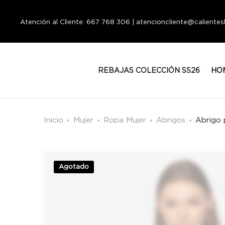
Atención al Cliente: 667 768 306 | atencioncliente@calient
REBAJAS COLECCIÓN SS26
HO
Inicio
Mujer
Ropa Mujer
Abrigos
Abrigo 
Agotado