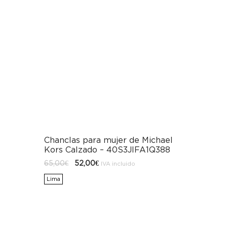
Chanclas para mujer de Michael
Kors Calzado – 40S3JIFA1Q388
El
El
65,00
€
52,00
€
IVA incluido
precio
precio
original
actual
Lima
era:
es:
65,00€.
52,00€.