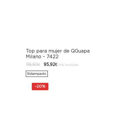
Top para mujer de QGuapa
Milano – 7422
El
El
119,90
€
95,92
€
IVA incluido
precio
precio
original
actual
Estampado
era:
es:
119,90€.
95,92€.
-
20%