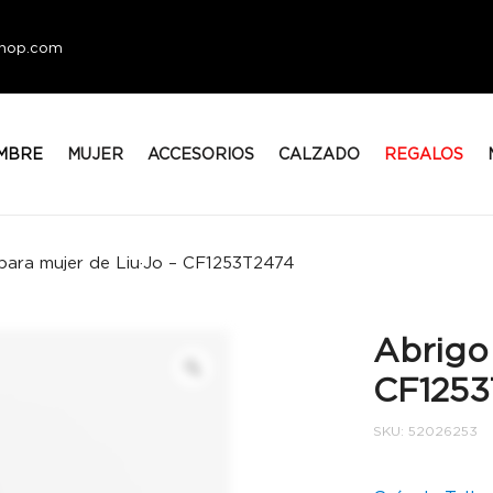
eshop.com
MBRE
MUJER
ACCESORIOS
CALZADO
REGALOS
para mujer de Liu·Jo – CF1253T2474
Abrigo 
CF1253
SKU:
52026253