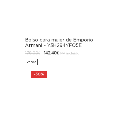
Bolso para mujer de Emporio
Armani – Y3H294YFO5E
El
El
178,00
€
142,40
€
IVA incluido
precio
precio
original
actual
Verde
era:
es:
178,00€.
142,40€.
-
30%