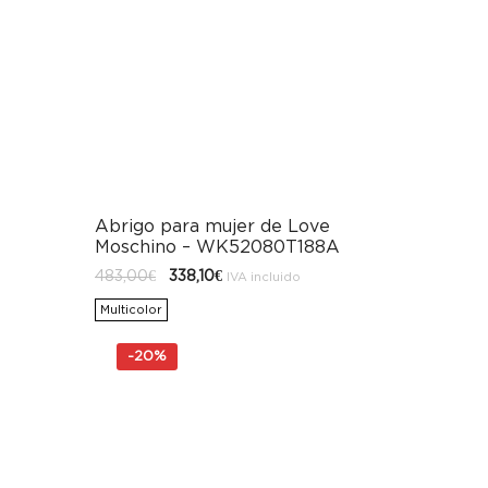
Abrigo para mujer de Love
Moschino – WK52080T188A
El
El
483,00
€
338,10
€
IVA incluido
precio
precio
original
actual
Multicolor
era:
es:
483,00€.
338,10€.
-
20%