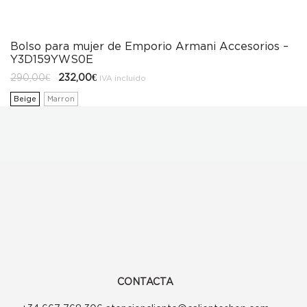
Bolso para mujer de Emporio Armani Accesorios –
Y3D159YWS0E
El
El
290,00
€
232,00
€
IVA incluido
precio
precio
original
actual
Beige
Marron
era:
es:
290,00€.
232,00€.
CONTACTA