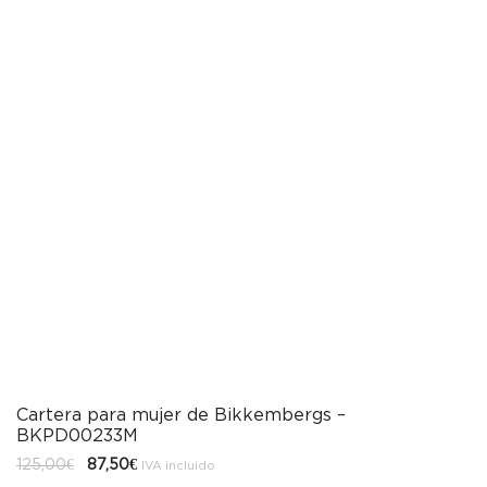
Cartera para mujer de Bikkembergs –
BKPD00233M
El
El
125,00
€
87,50
€
IVA incluido
precio
precio