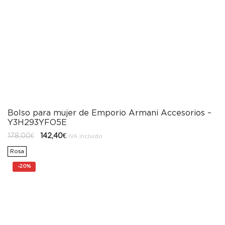
Bolso para mujer de Emporio Armani Accesorios –
Y3H293YFO5E
El
El
178,00
€
142,40
€
IVA incluido
precio
precio
original
actual
Rosa
era:
es:
178,00€.
142,40€.
-
20%