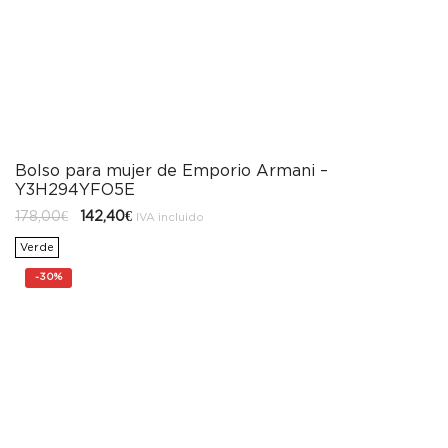
Bolso para mujer de Emporio Armani –
Y3H294YFO5E
El
El
178,00
€
142,40
€
IVA incluido
precio
precio
original
actual
Verde
era:
es:
178,00€.
142,40€.
-
30%