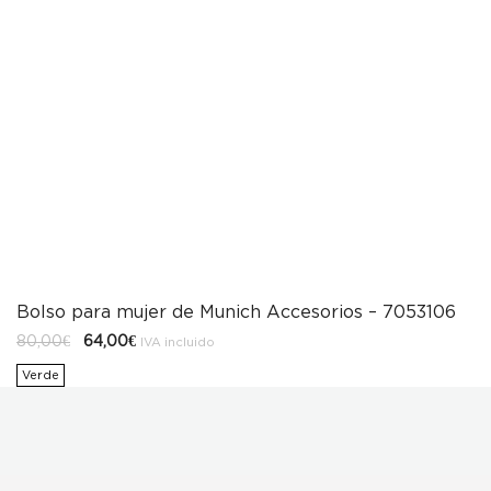
Bolso para mujer de Munich Accesorios – 7053106
El
El
80,00
€
64,00
€
IVA incluido
precio
precio
original
actual
Verde
era:
es:
80,00€.
64,00€.