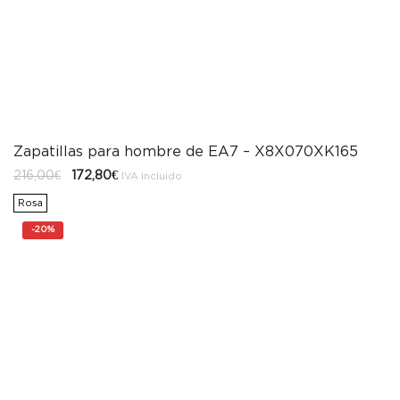
Zapatillas para hombre de EA7 – X8X070XK165
El
El
216,00
€
172,80
€
IVA incluido
precio
precio
original
actual
Rosa
era:
es:
216,00€.
172,80€.
-
20%