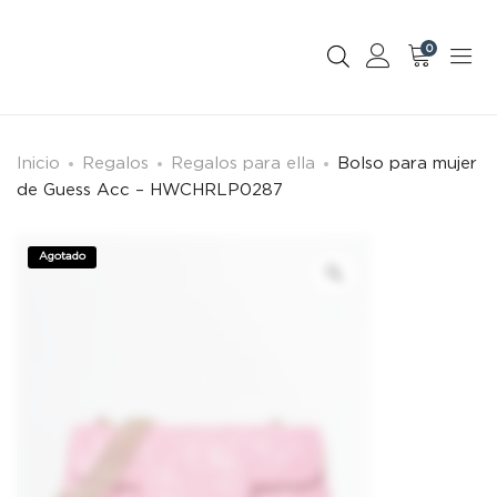
0
Inicio
Regalos
Regalos para ella
Bolso para mujer
de Guess Acc – HWCHRLP0287
Agotado