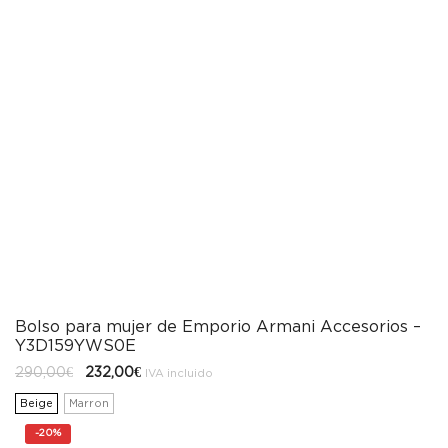
Bolso para mujer de Emporio Armani Accesorios –
Y3D159YWS0E
El
El
290,00
€
232,00
€
IVA incluido
precio
precio
original
actual
Beige
Marron
era:
es:
290,00€.
232,00€.
-
20%