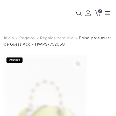
0
Inicio
Regalos
Regalos para ella
Bolso para mujer
de Guess Acc – HWPS7752050
Agotado