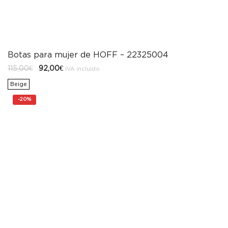
Botas para mujer de HOFF – 22325004
El
El
115,00
€
92,00
€
IVA incluido
precio
precio
original
actual
Beige
era:
es:
115,00€.
92,00€.
-
20%