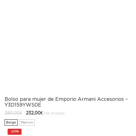
Bolso para mujer de Emporio Armani Accesorios –
Y3D159YWS0E
El
El
290,00
€
232,00
€
IVA incluido
precio
precio
original
actual
Beige
Marron
era:
es:
290,00€.
232,00€.
-
20%