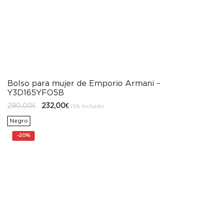
Bolso para mujer de Emporio Armani –
Y3D165YFO5B
El
El
290,00
€
232,00
€
IVA incluido
precio
precio
original
actual
Negro
era:
es:
290,00€.
232,00€.
-
20%