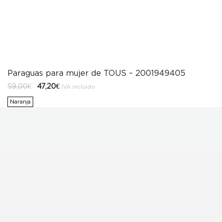
Paraguas para mujer de TOUS – 2001949405
El
El
59,00
€
47,20
€
IVA incluido
precio
precio
original
actual
Naranja
era:
es:
59,00€.
47,20€.