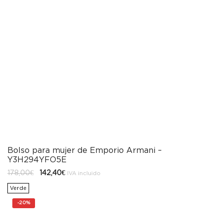
Bolso para mujer de Emporio Armani –
Y3H294YFO5E
El
El
178,00
€
142,40
€
IVA incluido
precio
precio
original
actual
Verde
era:
es:
178,00€.
142,40€.
-
20%