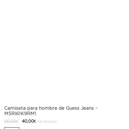
Camiseta para hombre de Guess Jeans –
M5RI61K9RM1
El
El
50,00
€
40,00
€
IVA incluido
precio
precio
original
actual