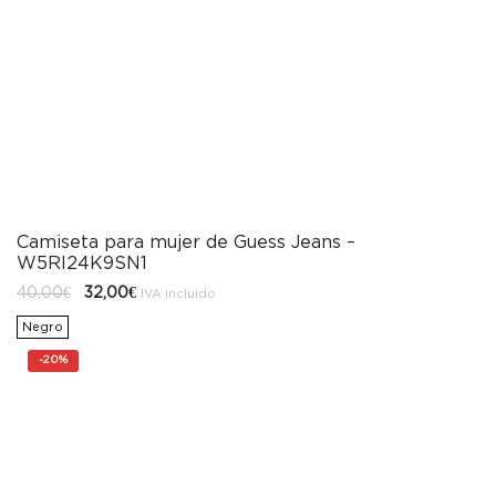
Camiseta para mujer de Guess Jeans –
W5RI24K9SN1
El
El
40,00
€
32,00
€
IVA incluido
precio
precio
original
actual
Negro
era:
es:
40,00€.
32,00€.
-
20%