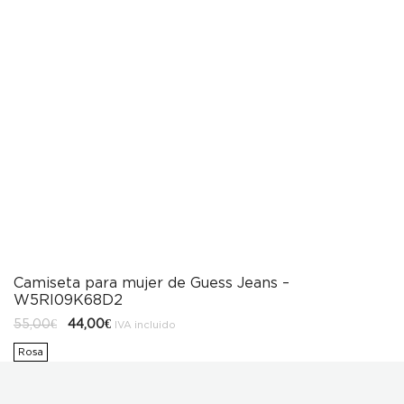
Camiseta para mujer de Guess Jeans –
W5RI09K68D2
El
El
55,00
€
44,00
€
IVA incluido
precio
precio
original
actual
Rosa
era:
es:
55,00€.
44,00€.