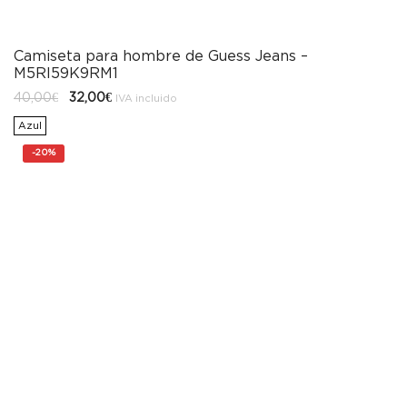
Camiseta para hombre de Guess Jeans –
M5RI59K9RM1
El
El
40,00
€
32,00
€
IVA incluido
precio
precio
original
actual
Azul
era:
es:
40,00€.
32,00€.
-
20%