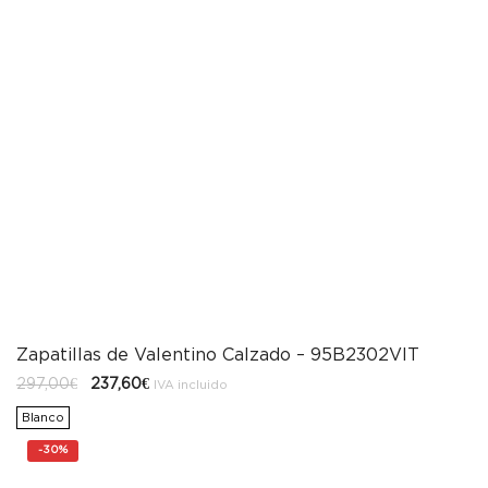
Zapatillas de Valentino Calzado – 95B2302VIT
El
El
297,00
€
237,60
€
IVA incluido
precio
precio
original
actual
Blanco
era:
es:
297,00€.
237,60€.
-
30%