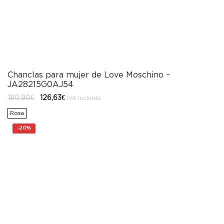
Chanclas para mujer de Love Moschino –
JA28215G0AJ54
El
El
180,90
€
126,63
€
IVA incluido
precio
precio
original
actual
Rosa
era:
es:
180,90€.
126,63€.
-
20%