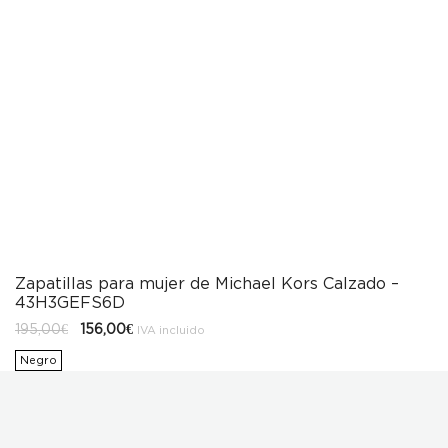
Zapatillas para mujer de Michael Kors Calzado –
43H3GEFS6D
El
El
195,00
€
156,00
€
IVA incluido
precio
precio
original
actual
Negro
era:
es:
195,00€.
156,00€.