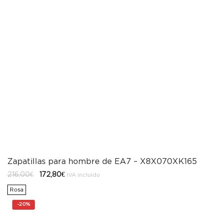
Zapatillas para hombre de EA7 – X8X070XK165
El
El
216,00
€
172,80
€
IVA incluido
precio
precio
original
actual
Rosa
era:
es:
216,00€.
172,80€.
-
20%