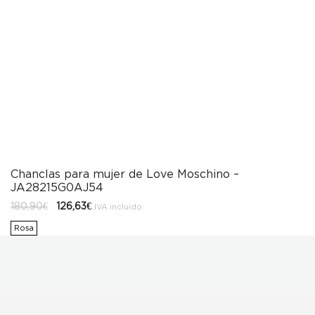
Chanclas para mujer de Love Moschino –
JA28215G0AJ54
El
El
180,90
€
126,63
€
IVA incluido
precio
precio
original
actual
Rosa
era:
es:
180,90€.
126,63€.