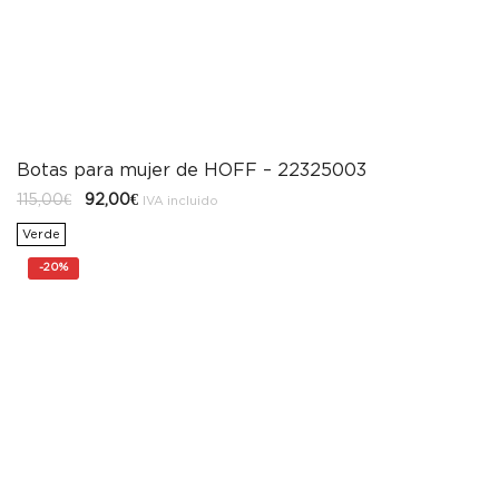
Botas para mujer de HOFF – 22325003
El
El
115,00
€
92,00
€
IVA incluido
precio
precio
original
actual
Verde
era:
es:
115,00€.
92,00€.
-
20%