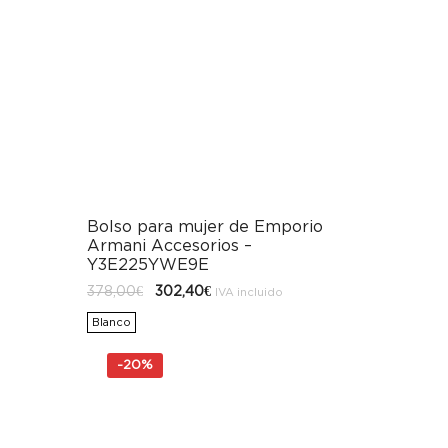
Bolso para mujer de Emporio
Armani Accesorios –
Y3E225YWE9E
El
El
378,00
€
302,40
€
IVA incluido
precio
precio
original
actual
Blanco
era:
es:
378,00€.
302,40€.
-
20%