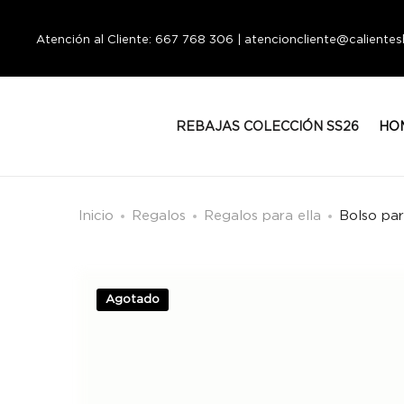
Atención al Cliente: 667 768 306 | atencioncliente@calient
REBAJAS COLECCIÓN SS26
HO
Inicio
Regalos
Regalos para ella
Bolso pa
Agotado