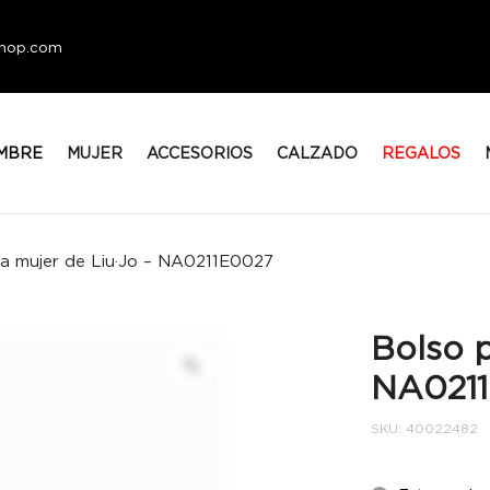
eshop.com
MBRE
MUJER
ACCESORIOS
CALZADO
REGALOS
ra mujer de Liu·Jo – NA0211E0027
Bolso p
NA021
SKU:
40022482