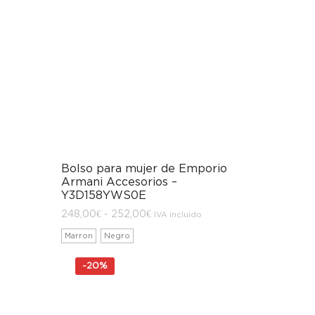
Bolso para mujer de Emporio
Armani Accesorios –
Y3D158YWS0E
Rango
248,00
€
-
252,00
€
IVA incluido
de
precios:
Marron
Negro
desde
248,00€
hasta
-
20%
252,00€