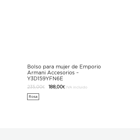
Bolso para mujer de Emporio
Armani Accesorios –
Y3D159YFN6E
El
El
235,00
€
188,00
€
IVA incluido
precio
precio
original
actual
Rosa
era:
es:
235,00€.
188,00€.