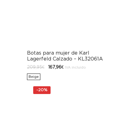
Botas para mujer de Karl
Lagerfeld Calzado – KL32061A
El
El
209,95
€
167,96
€
IVA incluido
precio
precio
original
actual
Beige
era:
es:
209,95€.
167,96€.
-
20%