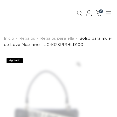
0
Inicio
Regalos
Regalos para ella
Bolso para mujer
de Love Moschino – JC4028PP1BLD100
Agotado