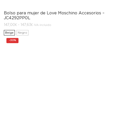
Bolso para mujer de Love Moschino Accesorios –
JC4292PP0L
Rango
147,00
€
-
147,63
€
IVA incluido
de
precios:
Beige
Negro
desde
147,00€
-
30%
hasta
147,63€