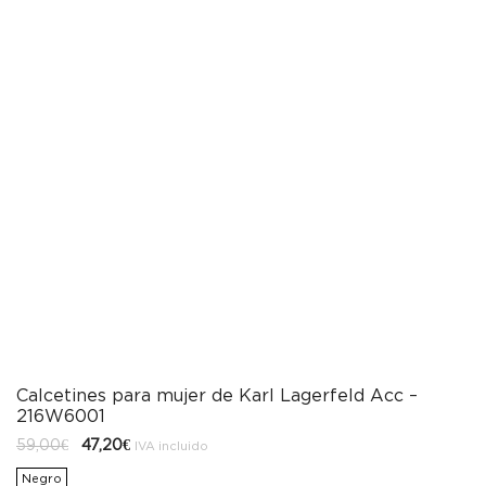
Calcetines para mujer de Karl Lagerfeld Acc –
216W6001
El
El
59,00
€
47,20
€
IVA incluido
precio
precio
original
actual
Negro