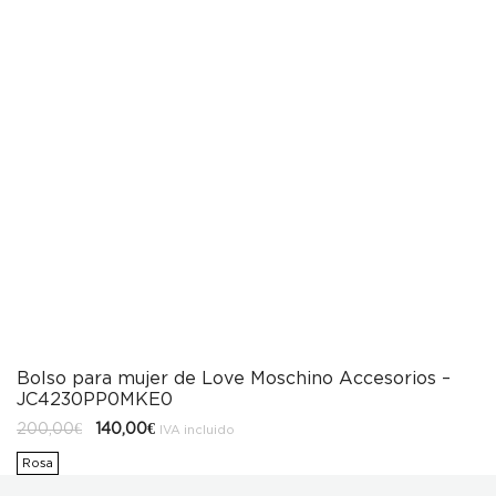
Bolso para mujer de Love Moschino Accesorios –
JC4230PP0MKE0
El
El
200,00
€
140,00
€
IVA incluido
precio
precio
original
actual
Rosa
era:
es:
200,00€.
140,00€.