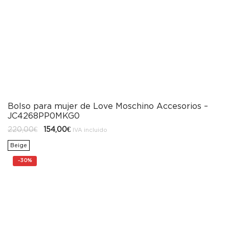
Bolso para mujer de Love Moschino Accesorios –
JC4268PP0MKG0
El
El
220,00
€
154,00
€
IVA incluido
precio
precio
original
actual
Beige
era:
es:
220,00€.
154,00€.
-
30%