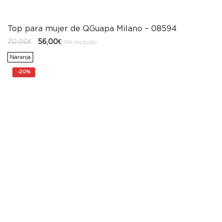
Top para mujer de QGuapa Milano – 08594
El
El
70,00
€
56,00
€
IVA incluido
precio
precio
original
actual
Naranja
era:
es:
70,00€.
56,00€.
-
20%