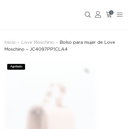
0
Inicio
Love Moschino
Bolso para mujer de Love
Moschino – JC4097PP1CLA4
Agotado