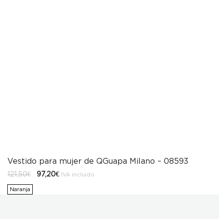
Vestido para mujer de QGuapa Milano – 08593
El
El
121,50
€
97,20
€
IVA incluido
precio
precio
original
actual
Naranja
era:
es:
121,50€.
97,20€.