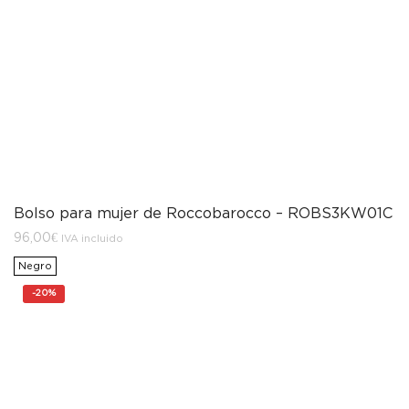
Bolso para mujer de Roccobarocco – ROBS3KW01C
96,00
€
IVA incluido
Negro
-
20%