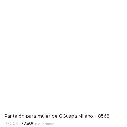
Pantalón para mujer de QGuapa Milano – 8568
El
El
97,00
€
77,60
€
IVA incluido