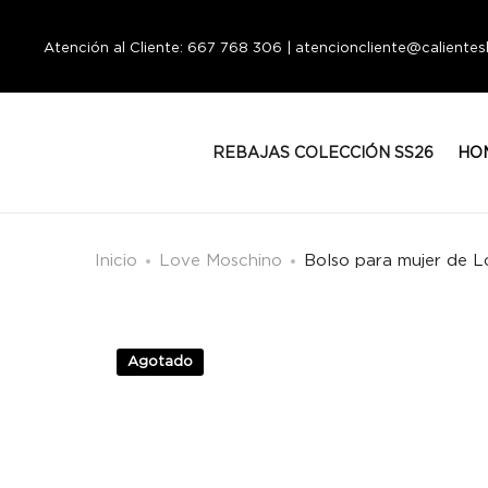
Atención al Cliente: 667 768 306 | atencioncliente@calient
REBAJAS COLECCIÓN SS26
HO
Inicio
Love Moschino
Bolso para mujer de 
Agotado