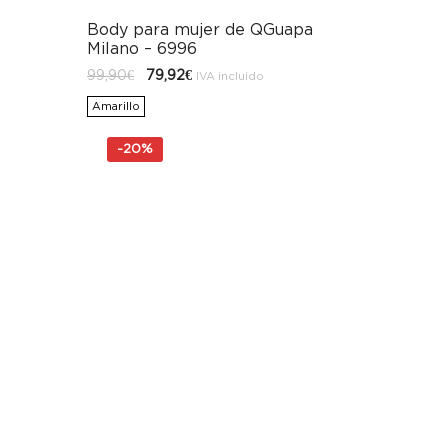
Body para mujer de QGuapa
Milano – 6996
El
El
99,90
€
79,92
€
IVA incluido
precio
precio
original
actual
Amarillo
era:
es:
99,90€.
79,92€.
-
20%