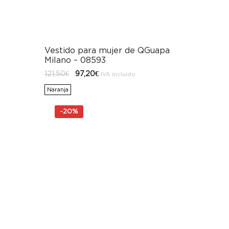
Vestido para mujer de QGuapa
Milano – 08593
El
El
121,50
€
97,20
€
IVA incluido
precio
precio
original
actual
Naranja
era:
es:
121,50€.
97,20€.
-
20%