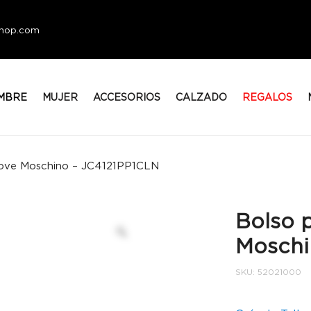
eshop.com
MBRE
MUJER
ACCESORIOS
CALZADO
REGALOS
Love Moschino – JC4121PP1CLN
Bolso 
Moschi
SKU:
52021000