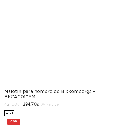
Maletín para hombre de Bikkembergs –
BKCA00105M
El
El
421,00
€
294,70
€
IVA incluido
precio
precio
original
actual
Azul
era:
es:
421,00€.
294,70€.
-
20%