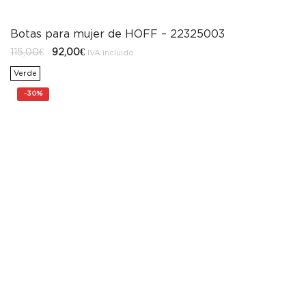
Botas para mujer de HOFF – 22325003
El
El
115,00
€
92,00
€
IVA incluido
precio
precio
original
actual
Verde
era:
es:
115,00€.
92,00€.
-
30%