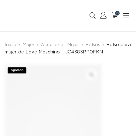
0
Inicio
Mujer
Accesorios Mujer
Bolsos
Bolso para
mujer de Love Moschino – JC4383PP0FKN
Agotado