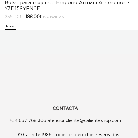
Bolso para mujer de Emporio Armani Accesorios –
Y3D159YFN6E
El
El
235,00
€
188,00
€
IVA incluido
precio
precio
original
actual
Rosa
era:
es:
235,00€.
188,00€.
CONTACTA
+34 667 768 306 atencioncliente@calienteshop.com
© Caliente 1986. Todos los derechos reservados.