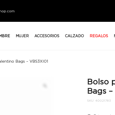
eshop.com
MBRE
MUJER
ACCESORIOS
CALZADO
REGALOS
alentino Bags – VBS3XI01
Bolso 
Bags –
SKU:
40021783