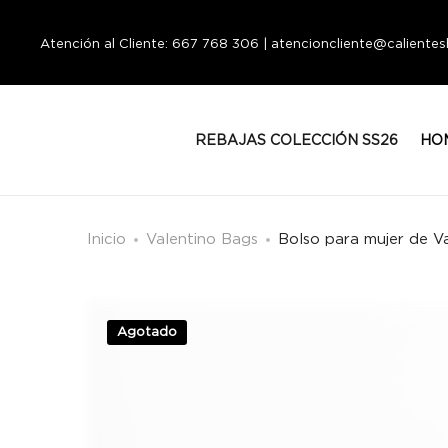
Atención al Cliente: 667 768 306 | atencioncliente@calient
REBAJAS COLECCIÓN SS26
HO
Inicio
Valentino Bags
Bolso para mujer de V
Agotado