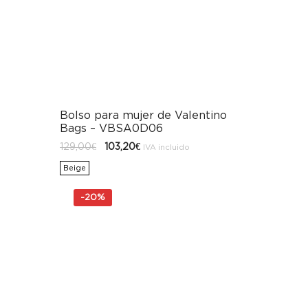
Bolso para mujer de Valentino
Bags – VBSA0D06
El
El
129,00
€
103,20
€
IVA incluido
precio
precio
original
actual
Beige
era:
es:
129,00€.
103,20€.
-
20%