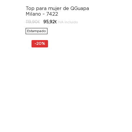
Top para mujer de QGuapa
Milano – 7422
El
El
119,90
€
95,92
€
IVA incluido
precio
precio
original
actual
Estampado
era:
es:
119,90€.
95,92€.
-
20%