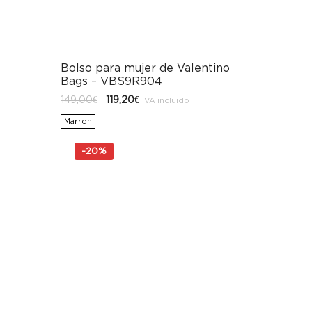
Bolso para mujer de Valentino
Bags – VBS9R904
El
El
149,00
€
119,20
€
IVA incluido
precio
precio
original
actual
Marron
era:
es:
149,00€.
119,20€.
-
20%