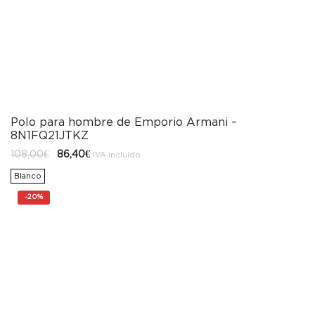
Polo para hombre de Emporio Armani –
8N1FQ21JTKZ
El
El
108,00
€
86,40
€
IVA incluido
precio
precio
original
actual
Blanco
era:
es:
108,00€.
86,40€.
-
20%