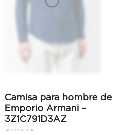
Camisa para hombre de
Emporio Armani –
3Z1C791D3AZ
SKU:
40007088