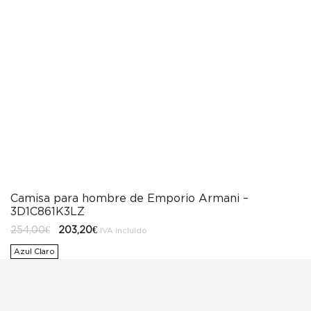
Camisa para hombre de Emporio Armani –
3D1C861K3LZ
El
El
254,00
€
203,20
€
IVA incluido
precio
precio
original
actual
Azul Claro
era:
es:
254,00€.
203,20€.