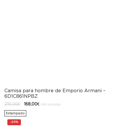
Camisa para hombre de Emporio Armani –
6D1C861NPBZ
El
El
210,00
€
168,00
€
IVA incluido
precio
precio
original
actual
Estampado
era:
es:
210,00€.
168,00€.
-
20%