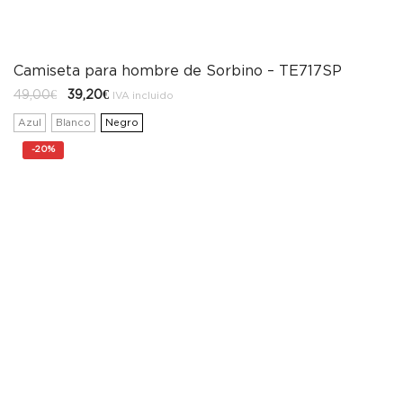
Camiseta para hombre de Sorbino – TE717SP
El
El
49,00
€
39,20
€
IVA incluido
precio
precio
original
actual
Azul
Blanco
Negro
era:
es:
49,00€.
39,20€.
-
20%