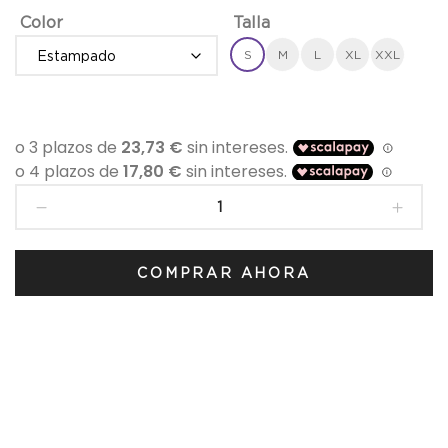
Color
Talla
S
M
L
XL
XXL
Camisa
para
hombre
de
COMPRAR AHORA
Sorbino
-
CE4650SP
cantidad