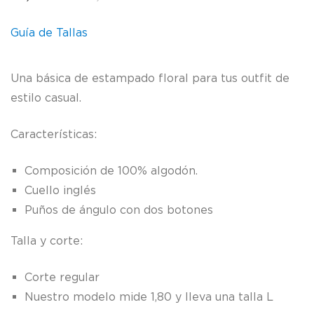
precio
precio
Guía de Tallas
original
actual
era:
es:
Una básica de estampado floral para tus outfit de
89,00€.
71,20€.
estilo casual.
Características:
Composición de 100% algodón.
Cuello inglés
Puños de ángulo con dos botones
Talla y corte:
Corte regular
Nuestro modelo mide 1,80 y lleva una talla L