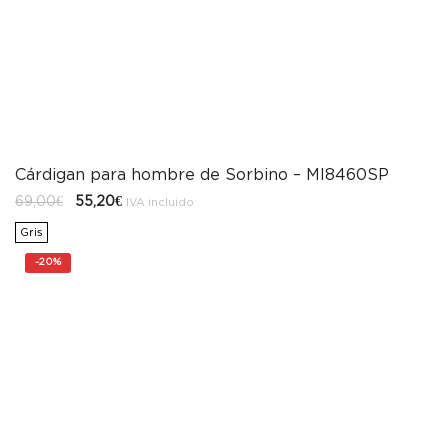
Cárdigan para hombre de Sorbino – MI8460SP
El
El
69,00
€
55,20
€
IVA incluido
precio
precio
original
actual
Gris
era:
es:
69,00€.
55,20€.
-
20%