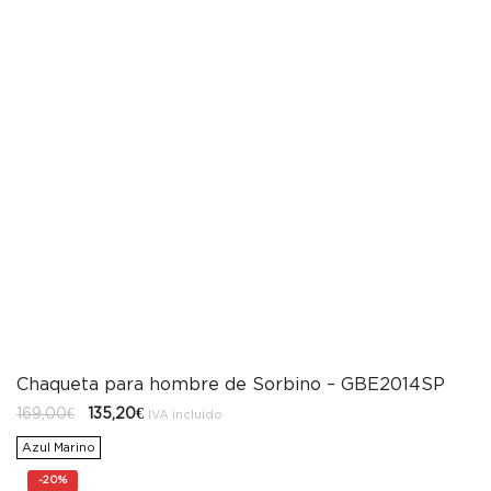
Chaqueta para hombre de Sorbino – GBE2014SP
El
El
169,00
€
135,20
€
IVA incluido
precio
precio
original
actual
Azul Marino
era:
es:
169,00€.
135,20€.
-
20%