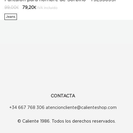
El
El
99,00
€
79,20
€
IVA incluido
precio
precio
original
actual
Jeans
era:
es:
99,00€.
79,20€.
CONTACTA
+34 667 768 306 atencioncliente@calienteshop.com
© Caliente 1986. Todos los derechos reservados.