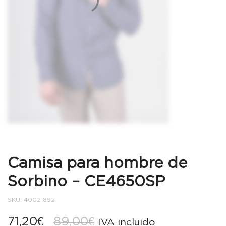
Camisa para hombre de
Sorbino – CE4650SP
SKU:
40021892
El
El
71,20
€
89,00
€
IVA incluido