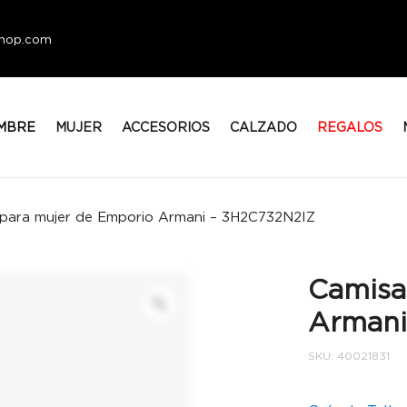
eshop.com
MBRE
MUJER
ACCESORIOS
CALZADO
REGALOS
para mujer de Emporio Armani – 3H2C732N2IZ
Camisa
Armani
SKU:
40021831