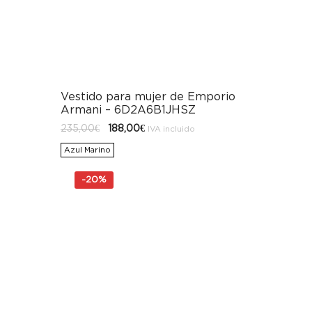
Vestido para mujer de Emporio
Armani – 6D2A6B1JHSZ
El
El
235,00
€
188,00
€
IVA incluido
precio
precio
original
actual
Azul Marino
era:
es:
235,00€.
188,00€.
-
20%