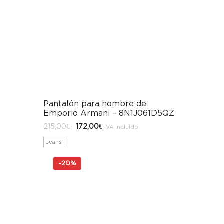
Pantalón para hombre de
Emporio Armani – 8N1J061D5QZ
El
El
215,00
€
172,00
€
IVA incluido
precio
precio
original
actual
Jeans
era:
es:
215,00€.
172,00€.
-
20%