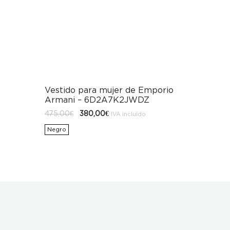
Vestido para mujer de Emporio
Armani – 6D2A7K2JWDZ
El
El
475,00
€
380,00
€
IVA incluido
precio
precio
original
actual
Negro
era:
es:
475,00€.
380,00€.