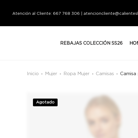
Atención al Cliente: 667 768 306 | atencioncliente@calient
REBAJAS COLECCIÓN SS26
HO
Inicio
Mujer
Ropa Mujer
Camisas
Camisa 
Agotado