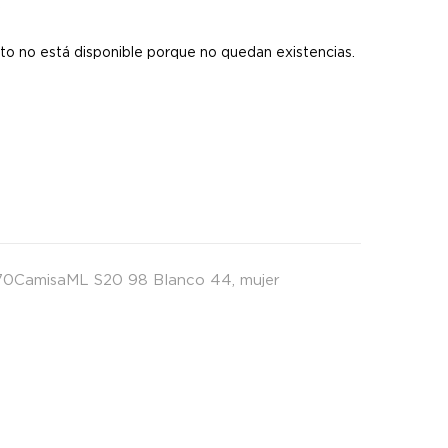
s
to no está disponible porque no quedan existencias.
70CamisaML S20 98 Blanco 44
,
mujer