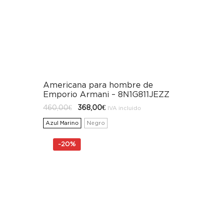
Americana para hombre de
Emporio Armani – 8N1G811JEZZ
El
El
460,00
€
368,00
€
IVA incluido
precio
precio
original
actual
Azul Marino
Negro
era:
es:
460,00€.
368,00€.
-
20%