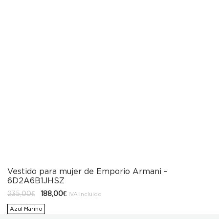
Vestido para mujer de Emporio Armani –
6D2A6B1JHSZ
El
El
235,00
€
188,00
€
IVA incluido
precio
precio
original
actual
Azul Marino
era:
es: