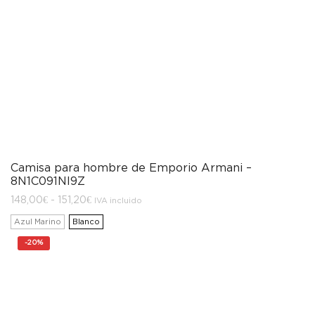
Camisa para hombre de Emporio Armani –
8N1C091NI9Z
Rango
148,00
€
-
151,20
€
IVA incluido
de
precios:
Azul Marino
Blanco
desde
148,00€
-
20%
hasta
151,20€