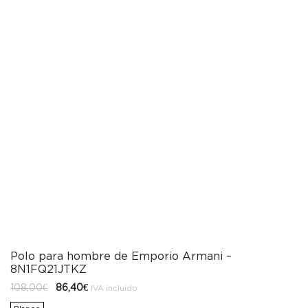
Polo para hombre de Emporio Armani –
8N1FQ21JTKZ
El
El
108,00
€
86,40
€
IVA incluido
precio
precio
original
actual