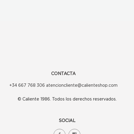
235,00€.
188,00€.
CONTACTA
+34 667 768 306 atencioncliente@calienteshop.com
© Caliente 1986. Todos los derechos reservados.
SOCIAL