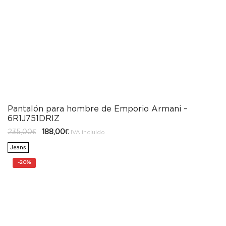
Pantalón para hombre de Emporio Armani –
6R1J751DRIZ
El
El
235,00
€
188,00
€
IVA incluido
precio
precio
original
actual
Jeans
era:
es:
235,00€.
188,00€.
-
20%