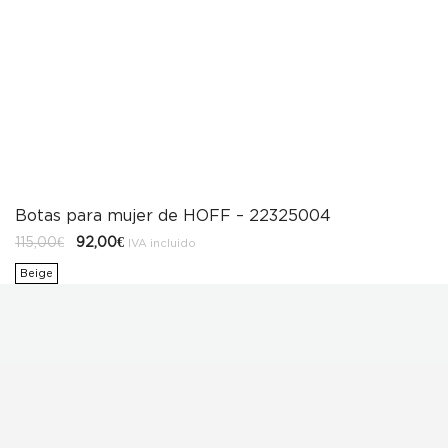
Botas para mujer de HOFF – 22325004
El
El
115,00
€
92,00
€
IVA incluido
precio
precio
original
actual
Beige
era:
es:
115,00€.
92,00€.