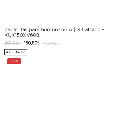
Zapatillas para hombre de A | X Calzado –
XUX150XV608
El
El
201,00
€
160,80
€
IVA incluido
precio
precio
original
actual
Azul Marino
era:
es:
201,00€.
160,80€.
-
20%