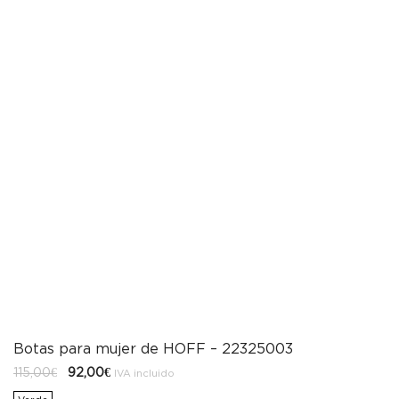
Botas para mujer de HOFF – 22325003
El
El
115,00
€
92,00
€
IVA incluido
precio
precio
original
actual