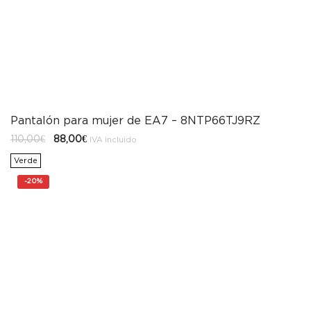
Pantalón para mujer de EA7 – 8NTP66TJ9RZ
El
El
110,00
€
88,00
€
IVA incluido
precio
precio
original
actual
Verde
era:
es:
110,00€.
88,00€.
-
20%