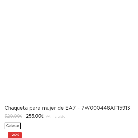
Chaqueta para mujer de EA7 – 7W000448AF15913
El
El
320,00
€
256,00
€
IVA incluido
precio
precio
original
actual
Celeste
era:
es:
320,00€.
256,00€.
-
20%