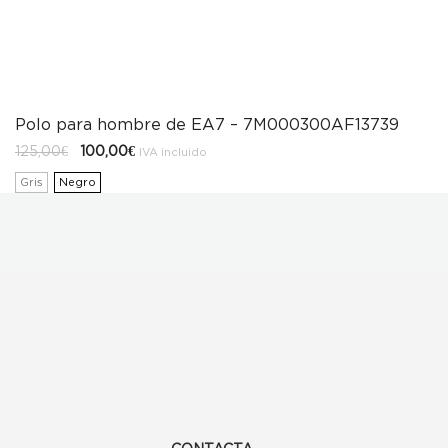
Polo para hombre de EA7 – 7M000300AF13739
El
El
125,00
€
100,00
€
IVA incluido
precio
precio
original
actual
Gris
Negro
era:
es:
125,00€.
100,00€.