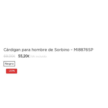
Cárdigan para hombre de Sorbino – MI8876SP
El
El
69,00
€
55,20
€
IVA incluido
precio
precio
original
actual
Negro
era:
es:
69,00€.
55,20€.
-
20%