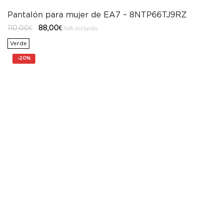
Pantalón para mujer de EA7 – 8NTP66TJ9RZ
El
El
110,00
€
88,00
€
IVA incluido
precio
precio
original
actual
Verde
era:
es:
110,00€.
88,00€.
-
20%