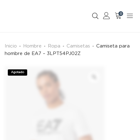
0
Inicio
Hombre
Ropa
Camisetas
Camiseta para
hombre de EA7 – 3LPT54PJ02Z
Agotado