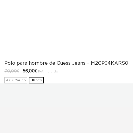
Polo para hombre de Guess Jeans – M2GP34KARS0
El
El
70,00
€
56,00
€
IVA incluido
precio
precio
original
actual
Azul Marino
Blanco
era:
es:
70,00€.
56,00€.