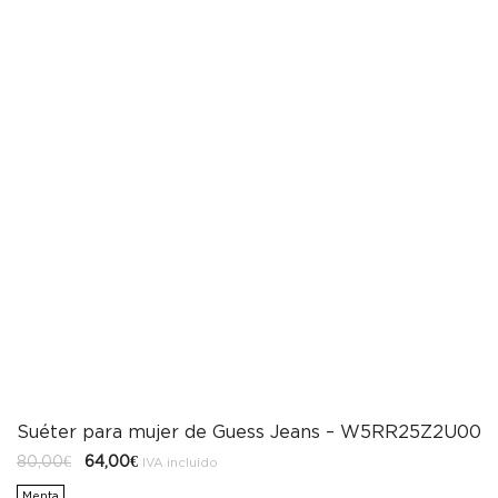
Suéter para mujer de Guess Jeans – W5RR25Z2U00
El
El
80,00
€
64,00
€
IVA incluido
precio
precio
original
actual
Menta