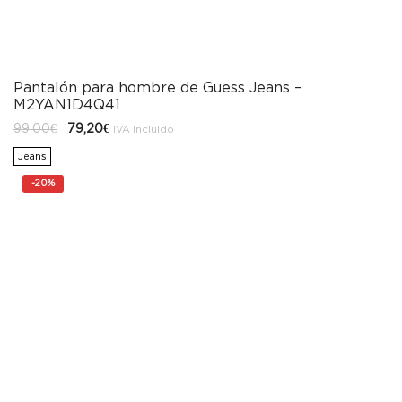
Pantalón para hombre de Guess Jeans –
M2YAN1D4Q41
El
El
99,00
€
79,20
€
IVA incluido
precio
precio
original
actual
Jeans
era:
es:
99,00€.
79,20€.
-
20%