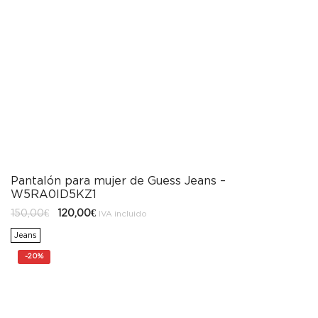
Pantalón para mujer de Guess Jeans –
W5RA0ID5KZ1
El
El
150,00
€
120,00
€
IVA incluido
precio
precio
original
actual
Jeans
era:
es:
150,00€.
120,00€.
-
20%