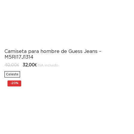
Camiseta para hombre de Guess Jeans –
M5RI17J1314
El
El
40,00
€
32,00
€
IVA incluido
precio
precio
original
actual
Celeste
era:
es:
40,00€.
32,00€.
-
20%