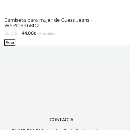
Camiseta para mujer de Guess Jeans –
W5RI09K68D2
El
El
55,00
€
44,00
€
IVA incluido
precio
precio
original
actual
Rosa
era:
es:
55,00€.
44,00€.
CONTACTA