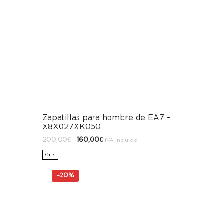
Zapatillas para hombre de EA7 –
X8X027XK050
El
El
200,00
€
160,00
€
IVA incluido
precio
precio
original
actual
Gris
era:
es:
200,00€.
160,00€.
-
20%