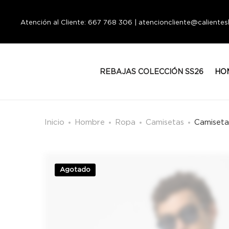
Atención al Cliente: 667 768 306 | atencioncliente@calient
REBAJAS COLECCIÓN SS26
HO
Inicio
Hombre
Ropa
Camisetas
Camiseta
Agotado