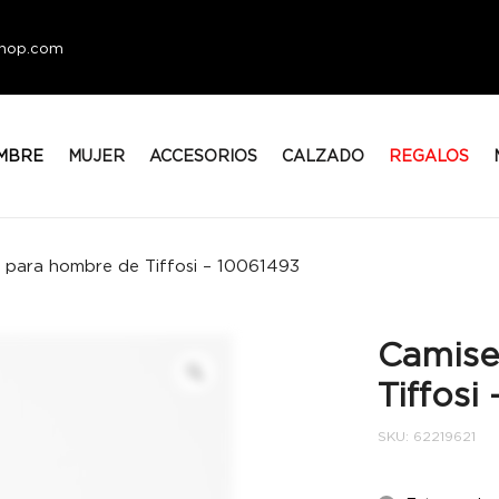
eshop.com
MBRE
MUJER
ACCESORIOS
CALZADO
REGALOS
 para hombre de Tiffosi – 10061493
Camise
Tiffosi
SKU:
62219621