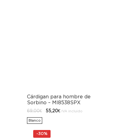
Cárdigan para hombre de
Sorbino – MI8538SPX
El
El
69,00
€
55,20
€
IVA incluido
precio
precio
original
actual
Blanco
era:
es:
69,00€.
55,20€.
-
30%