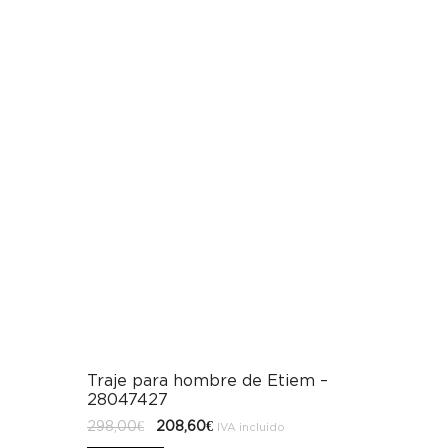
Traje para hombre de Etiem –
28047427
El
El
298,00
€
208,60
€
IVA incluido
precio
precio