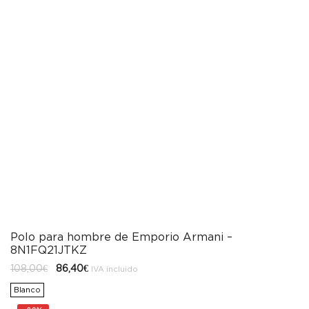
Polo para hombre de Emporio Armani –
8N1FQ21JTKZ
El
El
108,00
€
86,40
€
IVA incluido
precio
precio
original
actual
Blanco
era:
es:
108,00€.
86,40€.