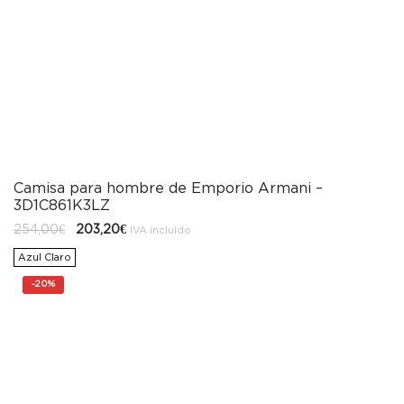
Camisa para hombre de Emporio Armani –
3D1C861K3LZ
El
El
254,00
€
203,20
€
IVA incluido
precio
precio
original
actual
Azul Claro
era:
es:
254,00€.
203,20€.
-
20%