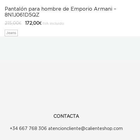
Pantalón para hombre de Emporio Armani –
8N1J061D5QZ
El
El
215,00
€
172,00
€
IVA incluido
precio
precio
original
actual
Jeans
era:
es:
215,00€.
172,00€.
CONTACTA
+34 667 768 306 atencioncliente@calienteshop.com