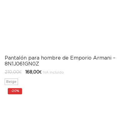
Pantalón para hombre de Emporio Armani –
8N1J061GN0Z
El
El
210,00
€
168,00
€
IVA incluido
precio
precio
original
actual
Beige
era:
es:
210,00€.
168,00€.
-
20%