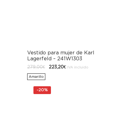
Vestido para mujer de Karl
Lagerfeld – 241W1303
El
El
279,00
€
223,20
€
IVA incluido
precio
precio
original
actual
Amarillo
era:
es:
279,00€.
223,20€.
-
20%