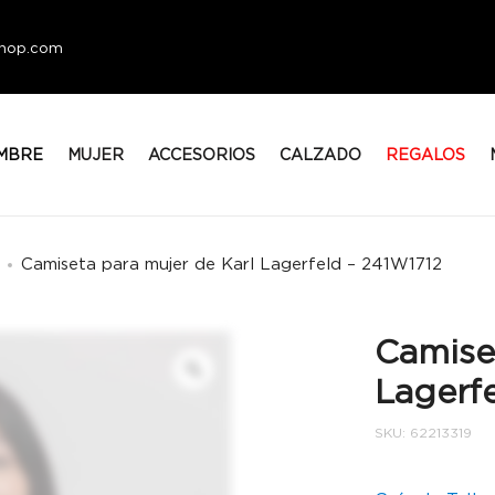
eshop.com
MBRE
MUJER
ACCESORIOS
CALZADO
REGALOS
Camiseta para mujer de Karl Lagerfeld – 241W1712
Camise
Lagerfe
SKU:
62213319