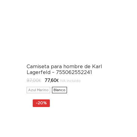
Camiseta para hombre de Karl
Lagerfeld – 755062552241
El
El
97,00
€
77,60
€
IVA incluido
precio
precio
original
actual
Azul Marino
Blanco
era:
es:
97,00€.
77,60€.
-
20%