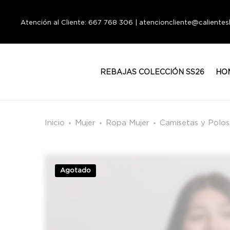
Atención al Cliente: 667 768 306 | atencioncliente@calient
REBAJAS COLECCIÓN SS26
HO
Inicio
Mujer
Ropa Mujer
Camisetas y Polos
Agotado