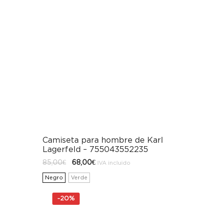
Camiseta para hombre de Karl
Lagerfeld – 755043552235
El
El
85,00
€
68,00
€
IVA incluido
precio
precio
original
actual
Negro
Verde
era:
es:
85,00€.
68,00€.
-
20%