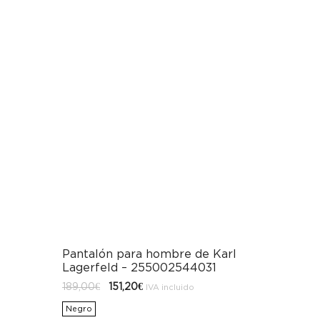
Pantalón para hombre de Karl
Lagerfeld – 255002544031
El
El
189,00
€
151,20
€
IVA incluido
precio
precio
original
actual
Negro
era:
es: