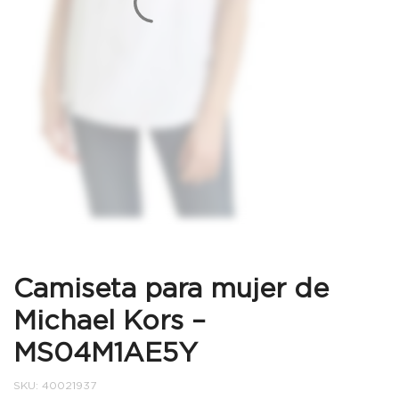
Camiseta para mujer de
Michael Kors –
MS04M1AE5Y
SKU:
40021937