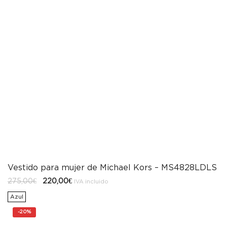
Vestido para mujer de Michael Kors – MS4828LDLS
El
El
275,00
€
220,00
€
IVA incluido
precio
precio
original
actual
Azul
era:
es:
275,00€.
220,00€.
-
20%