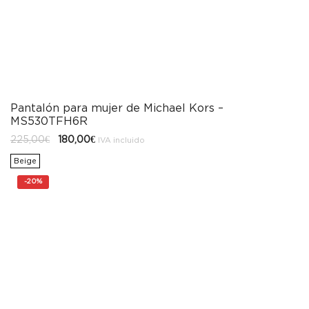
Pantalón para mujer de Michael Kors –
MS530TFH6R
El
El
225,00
€
180,00
€
IVA incluido
precio
precio
original
actual
Beige
era:
es:
225,00€.
180,00€.
-
20%