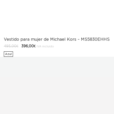
Vestido para mujer de Michael Kors – MS5830EHHS
El
El
495,00
€
396,00
€
IVA incluido
precio
precio
original
actual
Azul
era:
es:
495,00€.
396,00€.