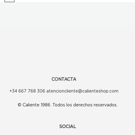
era:
es:
260,00€.
208,00€.
CONTACTA
+34 667 768 306 atencioncliente@calienteshop.com
© Caliente 1986. Todos los derechos reservados.
SOCIAL