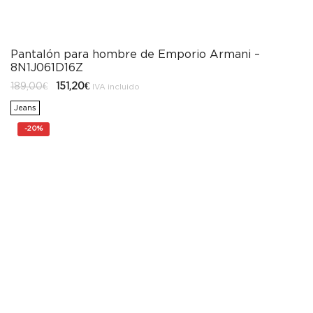
Pantalón para hombre de Emporio Armani –
8N1J061D16Z
El
El
189,00
€
151,20
€
IVA incluido
precio
precio
original
actual
Jeans
era:
es:
189,00€.
151,20€.
-
20%