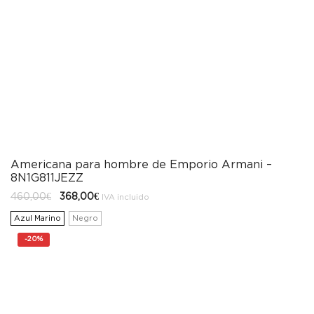
Americana para hombre de Emporio Armani –
8N1G811JEZZ
El
El
460,00
€
368,00
€
IVA incluido
precio
precio
original
actual
Azul Marino
Negro
era:
es:
460,00€.
368,00€.
-
20%