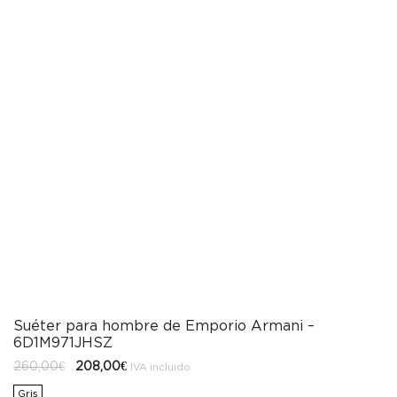
Suéter para hombre de Emporio Armani –
6D1M971JHSZ
El
El
260,00
€
208,00
€
IVA incluido
precio
precio
original
actual
Gris