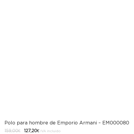
Polo para hombre de Emporio Armani – EM000080
El
El
159,00
€
127,20
€
IVA incluido