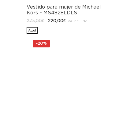
Vestido para mujer de Michael
Kors – MS4828LDLS
El
El
275,00
€
220,00
€
IVA incluido
precio
precio
original
actual
Azul
era:
es:
275,00€.
220,00€.
-
20%