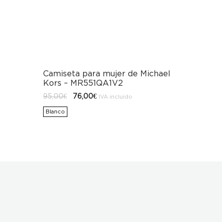
Camiseta para mujer de Michael
Kors – MR551QA1V2
El
El
95,00
€
76,00
€
IVA incluido
precio
precio
original
actual
Blanco
era:
es:
95,00€.
76,00€.