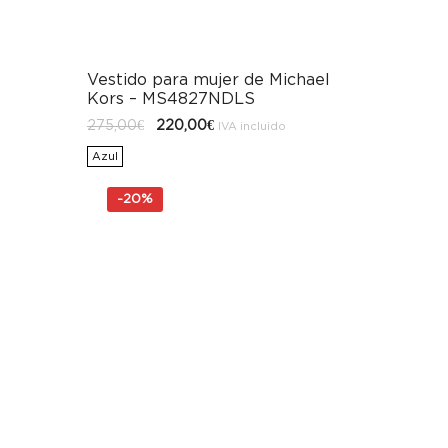
Vestido para mujer de Michael
Kors – MS4827NDLS
El
El
275,00
€
220,00
€
IVA incluido
precio
precio
original
actual
Azul
era:
es:
275,00€.
220,00€.
-
20%