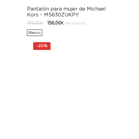
Pantalón para mujer de Michael
Kors – MS630ZUKPY
El
El
195,00
€
156,00
€
IVA incluido
precio
precio
original
actual
Blanco
era:
es:
195,00€.
156,00€.
-
20%