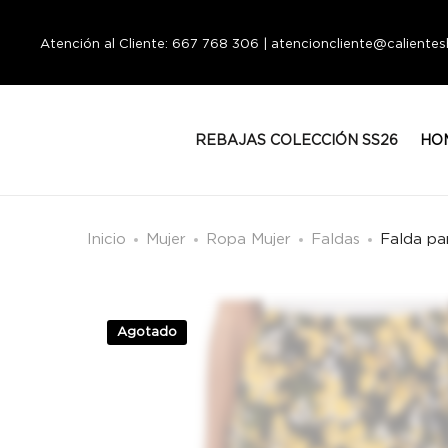
Atención al Cliente: 667 768 306 | atencioncliente@calient
REBAJAS COLECCIÓN SS26
HO
Inicio
Mujer
Ropa Mujer
Faldas
Falda pa
Agotado