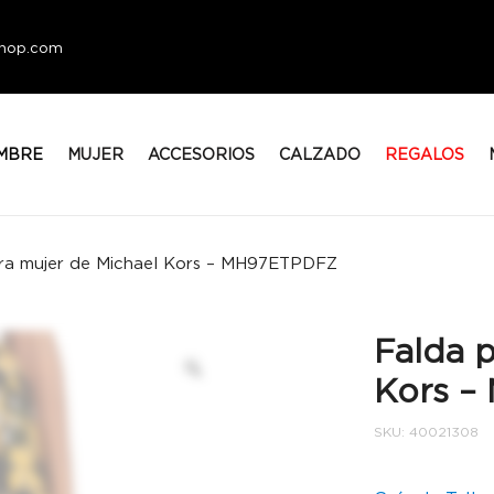
eshop.com
MBRE
MUJER
ACCESORIOS
CALZADO
REGALOS
ra mujer de Michael Kors – MH97ETPDFZ
Falda 
Kors 
SKU:
40021308