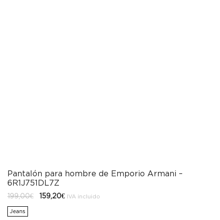
Pantalón para hombre de Emporio Armani –
6R1J751DL7Z
El
El
199,00
€
159,20
€
IVA incluido
precio
precio
original
actual
Jeans
era:
es: