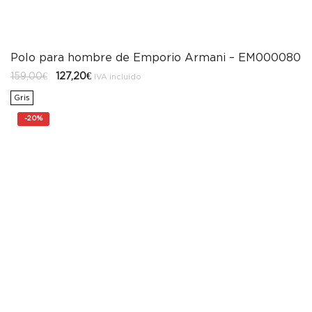
Polo para hombre de Emporio Armani – EM000080
El
El
159,00
€
127,20
€
IVA incluido
precio
precio
original
actual
Gris
era:
es:
159,00€.
127,20€.
-
20%