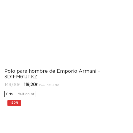
Polo para hombre de Emporio Armani –
3D1FM61JTKZ
El
El
149,00
€
119,20
€
IVA incluido
precio
precio
original
actual
Gris
Multicolor
era:
es:
149,00€.
119,20€.
-
20%