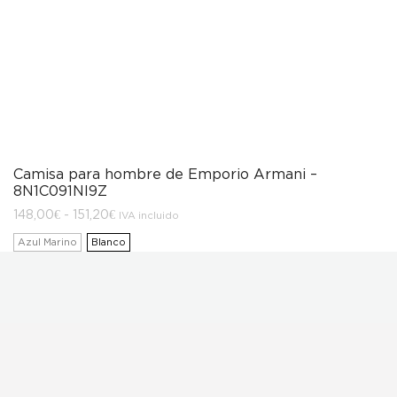
Camisa para hombre de Emporio Armani –
8N1C091NI9Z
Rango
148,00
€
-
151,20
€
IVA incluido
de
precios:
Azul Marino
Blanco
desde
148,00€
hasta
151,20€