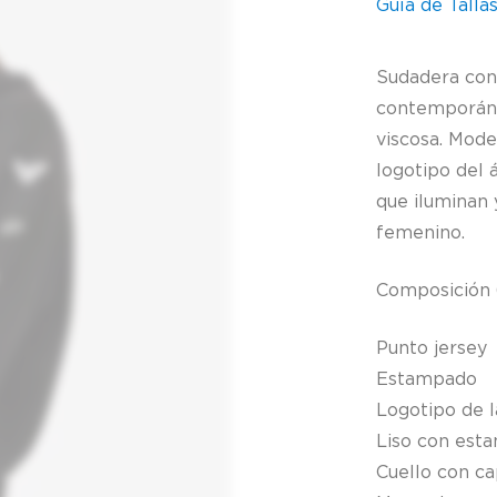
Guía de Talla
Sudadera con
contemporáne
viscosa. Mode
logotipo del á
que iluminan
femenino.
Composición 
Punto jersey
Estampado
Logotipo de 
Liso con est
Cuello con c