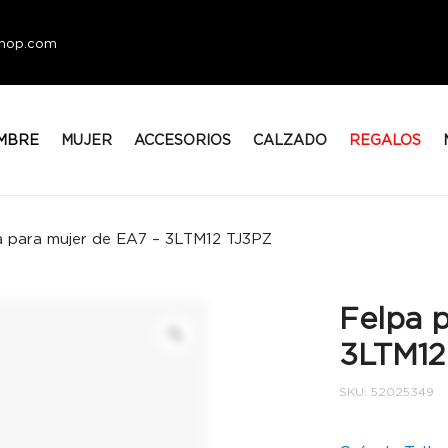
eshop.com
MBRE
MUJER
ACCESORIOS
CALZADO
REGALOS
a para mujer de EA7 – 3LTM12 TJ3PZ
Felpa 
3LTM12
SKU:
52025349