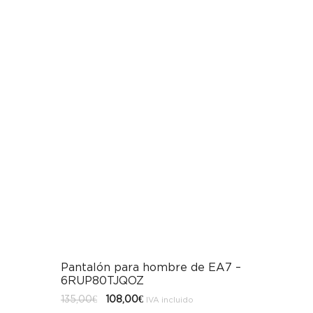
Pantalón para hombre de EA7 –
6RUP80TJQOZ
El
El
135,00
€
108,00
€
IVA incluido
precio
precio