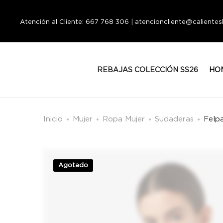
Atención al Cliente: 667 768 306 | atencioncliente@calient
REBAJAS COLECCIÓN SS26
HO
Inicio
Mujer
Ropa Mujer
Sudaderas
Felp
Agotado