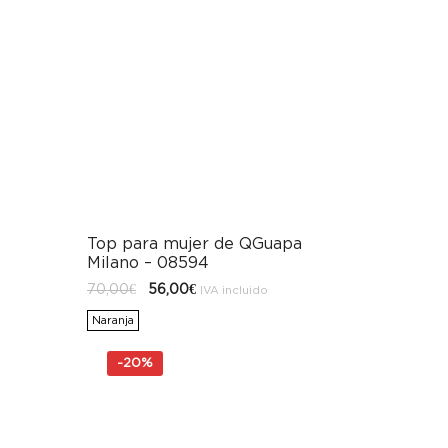
Top para mujer de QGuapa
Milano – 08594
El
El
70,00
€
56,00
€
IVA incluido
precio
precio
original
actual
Naranja
era:
es:
70,00€.
56,00€.
-
20%