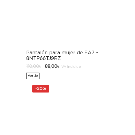
Pantalón para mujer de EA7 –
8NTP66TJ9RZ
El
El
110,00
€
88,00
€
IVA incluido
precio
precio
original
actual
Verde
era:
es:
110,00€.
88,00€.
-
20%