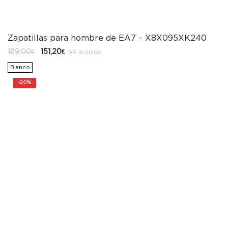
Zapatillas para hombre de EA7 – X8X095XK240
El
El
189,00
€
151,20
€
IVA incluido
precio
precio
original
actual
Blanco
era:
es:
189,00€.
151,20€.
-
20%