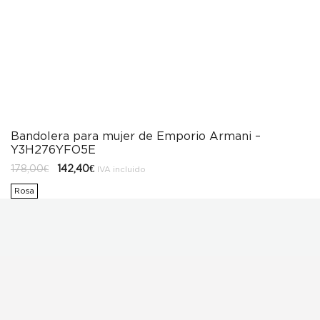
Bandolera para mujer de Emporio Armani –
Y3H276YFO5E
El
El
178,00
€
142,40
€
IVA incluido
precio
precio
original
actual
Rosa
era:
es:
178,00€.
142,40€.