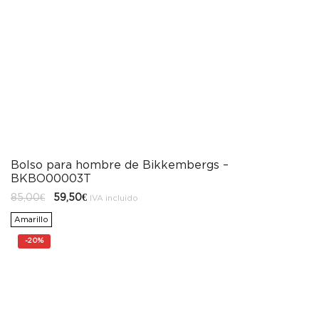
Bolso para hombre de Bikkembergs –
BKBO00003T
El
El
85,00
€
59,50
€
IVA incluido
precio
precio
original
actual
Amarillo
era:
es:
85,00€.
59,50€.
-
20%