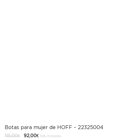
Botas para mujer de HOFF – 22325004
El
El
115,00
€
92,00
€
IVA incluido
precio
precio