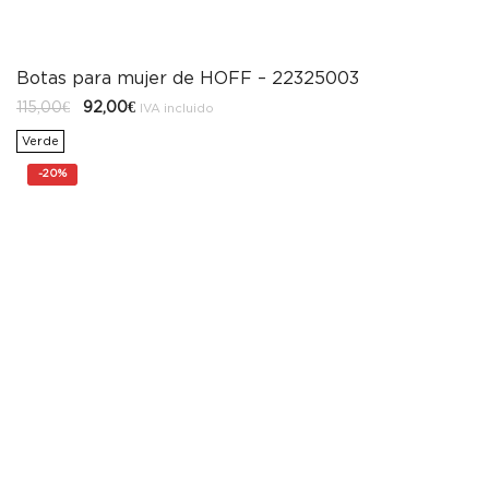
Botas para mujer de HOFF – 22325003
El
El
115,00
€
92,00
€
IVA incluido
precio
precio
original
actual
Verde
era:
es:
115,00€.
92,00€.
-
20%