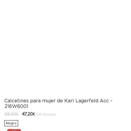
Calcetines para mujer de Karl Lagerfeld Acc –
216W6001
El
El
59,00
€
47,20
€
IVA incluido
precio
precio
original
actual
Negro
era:
es:
59,00€.
47,20€.