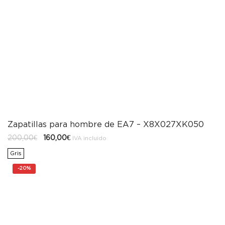
Zapatillas para hombre de EA7 – X8X027XK050
El
El
200,00
€
160,00
€
IVA incluido
precio
precio
original
actual
Gris
era:
es:
200,00€.
160,00€.
-
20%