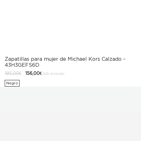
Zapatillas para mujer de Michael Kors Calzado –
43H3GEFS6D
El
El
195,00
€
156,00
€
IVA incluido
precio
precio
original
actual
Negro
era:
es:
195,00€.
156,00€.