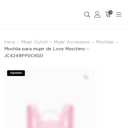
0
Inicio
Mujer Outlet
Mujer Accesorios
Mochilas
Mochila para mujer de Love Moschino –
JC4249PP0CKG0
Agotado