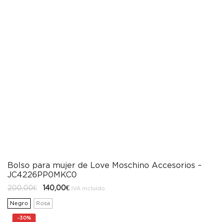
Bolso para mujer de Love Moschino Accesorios –
JC4226PP0MKC0
El
El
200,00
€
140,00
€
IVA incluido
precio
precio
original
actual
Negro
Rosa
era:
es:
200,00€.
140,00€.
-
30%