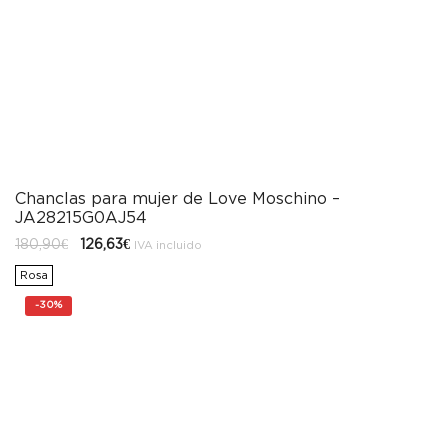
Chanclas para mujer de Love Moschino –
JA28215G0AJ54
El
El
180,90
€
126,63
€
IVA incluido
precio
precio
original
actual
Rosa
era:
es:
180,90€.
126,63€.
-
30%