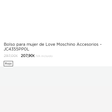
Bolso para mujer de Love Moschino Accesorios –
JC4355PP0L
El
El
297,00
€
207,90
€
IVA incluido
precio
precio
original
actual
Rojo
era:
es:
297,00€.
207,90€.