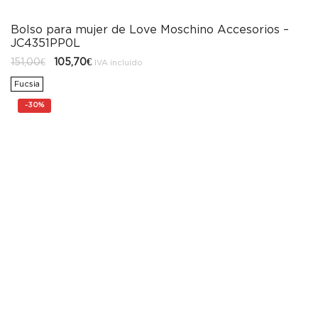
Bolso para mujer de Love Moschino Accesorios –
JC4351PP0L
El
El
151,00
€
105,70
€
IVA incluido
precio
precio
original
actual
Fucsia
era:
es:
151,00€.
105,70€.
-
30%