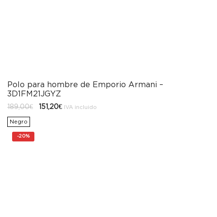
Polo para hombre de Emporio Armani –
3D1FM21JGYZ
El
El
189,00
€
151,20
€
IVA incluido
precio
precio
original
actual
Negro
era:
es:
189,00€.
151,20€.
-
20%