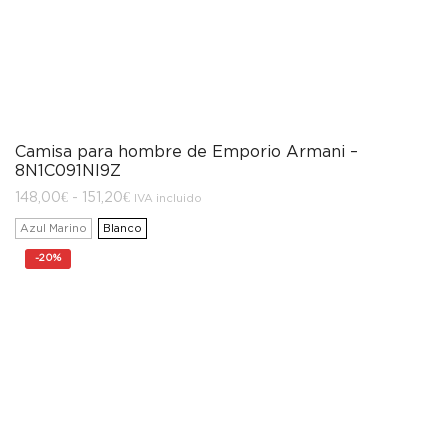
Camisa para hombre de Emporio Armani –
8N1C091NI9Z
Rango
148,00
€
-
151,20
€
IVA incluido
de
precios:
Azul Marino
Blanco
desde
148,00€
-
20%
hasta
151,20€