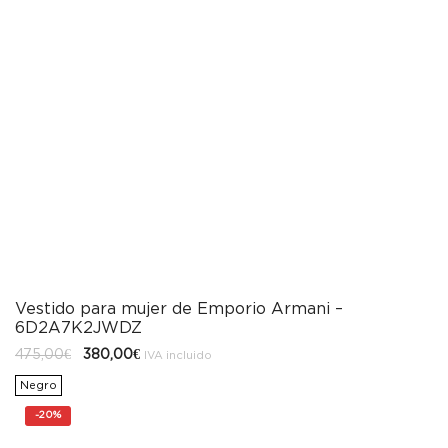
Vestido para mujer de Emporio Armani –
6D2A7K2JWDZ
El
El
475,00
€
380,00
€
IVA incluido
precio
precio
original
actual
Negro
era:
es:
475,00€.
380,00€.
-
20%