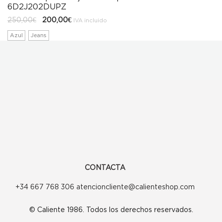
6D2J202DUPZ
El
El
250,00
€
200,00
€
IVA incluido
precio
precio
original
actual
Azul
Jeans
era:
es:
250,00€.
200,00€.
CONTACTA
+34 667 768 306 atencioncliente@calienteshop.com
© Caliente 1986. Todos los derechos reservados.