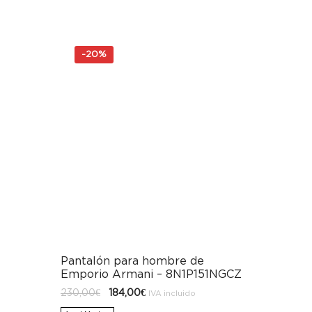
-
20%
Pantalón para hombre de
Emporio Armani – 8N1P151NGCZ
El
El
230,00
€
184,00
€
IVA incluido
precio
precio
original
actual