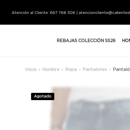
Atención al Cliente: 667 768 306 | atencioncliente@calient
REBAJAS COLECCIÓN SS26
HO
Inicio
Hombre
Ropa
Pantalones
Pantaló
Agotado