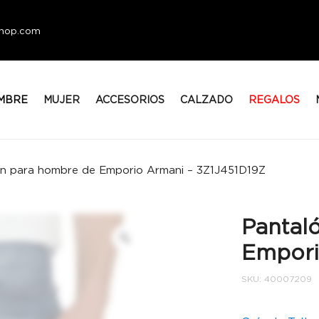
eshop.com
MBRE
MUJER
ACCESORIOS
CALZADO
REGALOS
n para hombre de Emporio Armani – 3Z1J451D19Z
Pantal
Empori
SKU:
40007209