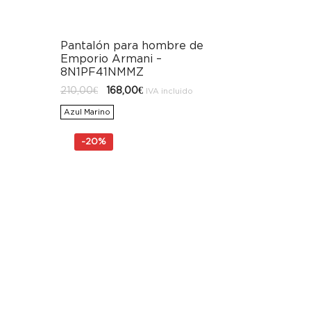
Pantalón para hombre de
Emporio Armani –
8N1PF41NMMZ
El
El
210,00
€
168,00
€
IVA incluido
precio
precio
original
actual
Azul Marino
era:
es:
210,00€.
168,00€.
-
20%