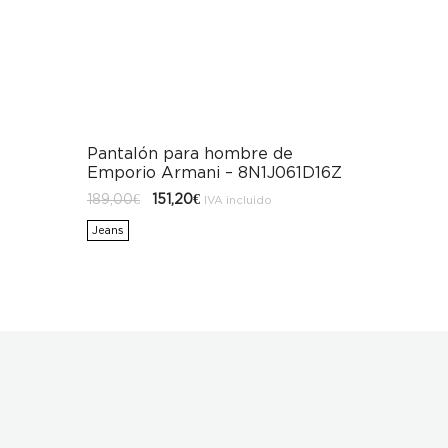
Pantalón para hombre de
Emporio Armani – 8N1J061D16Z
El
El
189,00
€
151,20
€
IVA incluido
precio
precio
original
actual
Jeans
era:
es:
189,00€.
151,20€.