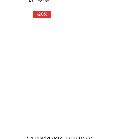
Azul Marino
era:
es:
230,00€.
184,00€.
-
20%
Camiseta para hombre de