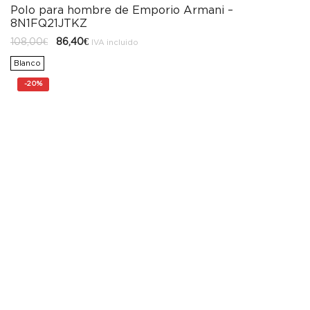
Polo para hombre de Emporio Armani –
8N1FQ21JTKZ
El
El
108,00
€
86,40
€
IVA incluido
precio
precio
original
actual
Blanco
era:
es:
108,00€.
86,40€.
-
20%