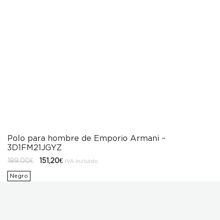
Polo para hombre de Emporio Armani –
3D1FM21JGYZ
El
El
189,00
€
151,20
€
IVA incluido
precio
precio
original
actual
Negro
era:
es:
189,00€.
151,20€.