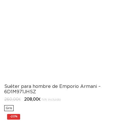
Suéter para hombre de Emporio Armani –
6D1M971JHSZ
El
El
260,00
€
208,00
€
IVA incluido
precio
precio
original
actual
Gris
era:
es:
260,00€.
208,00€.
-
20%