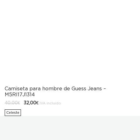
Camiseta para hombre de Guess Jeans –
M5RI17J1314
El
El
40,00
€
32,00
€
IVA incluido
precio
precio
original
actual
Celeste
era:
es:
40,00€.
32,00€.