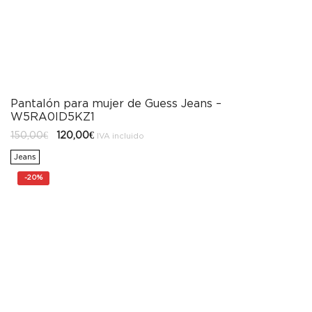
Pantalón para mujer de Guess Jeans –
W5RA0ID5KZ1
El
El
150,00
€
120,00
€
IVA incluido
precio
precio
original
actual
Jeans
era:
es:
150,00€.
120,00€.
-
20%