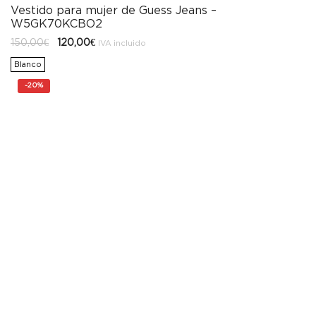
Vestido para mujer de Guess Jeans –
W5GK70KCBO2
El
El
150,00
€
120,00
€
IVA incluido
precio
precio
original
actual
Blanco
era:
es:
150,00€.
120,00€.
-
20%