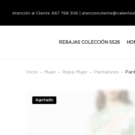
Atención al Cliente: 667 768 306 | atencioncliente@calient
REBAJAS COLECCIÓN SS26
HO
Inicio
Mujer
Ropa Mujer
Pantalones
Pan
Agotado