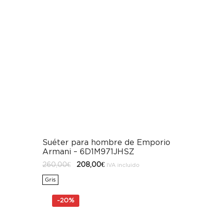
Suéter para hombre de Emporio
Armani – 6D1M971JHSZ
El
El
260,00
€
208,00
€
IVA incluido
precio
precio
original
actual
Gris
era:
es:
260,00€.
208,00€.
-
20%