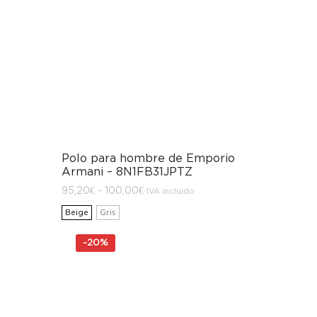
Polo para hombre de Emporio
Armani – 8N1FB31JPTZ
Rango
95,20
€
-
100,00
€
IVA incluido
de
precios:
Beige
Gris
desde
95,20€
hasta
-
20%
100,00€