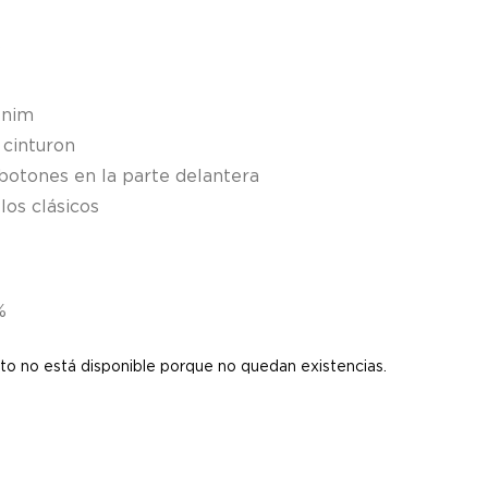
s
enim
 cinturon
 botones en la parte delantera
llos clásicos
%
to no está disponible porque no quedan existencias.