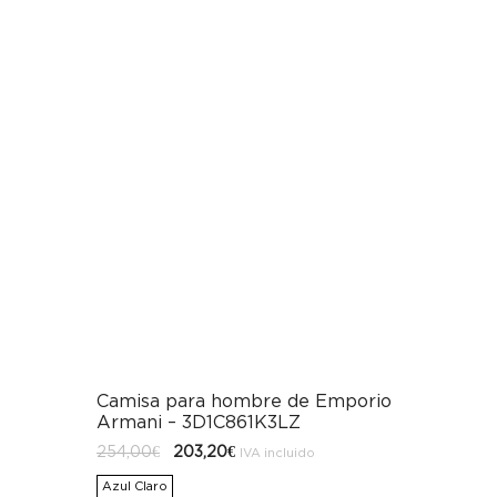
Camisa para hombre de Emporio
Armani – 3D1C861K3LZ
El
El
254,00
€
203,20
€
IVA incluido
precio
precio
original
actual
Azul Claro
era:
es: