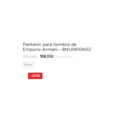
Pantalón para hombre de
Emporio Armani – 8N1J061GN0Z
El
El
210,00
€
168,00
€
IVA incluido
precio
precio
original
actual
Beige
era:
es:
210,00€.
168,00€.
-
20%