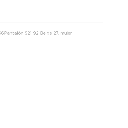
6Pantalón S21 92 Beige 27
,
mujer