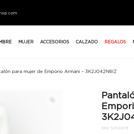
eshop.com
MBRE
MUJER
ACCESORIOS
CALZADO
REGALOS
talón para mujer de Emporio Armani – 3K2J042N8IZ
Pantal
Empori
3K2J0
SKU:
52022178