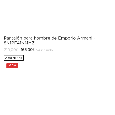
Pantalón para hombre de Emporio Armani –
8N1PF41NMMZ
El
El
210,00
€
168,00
€
IVA incluido
precio
precio
original
actual
Azul Marino
era:
es:
210,00€.
168,00€.
-
20%