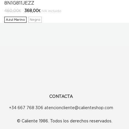
8N1G811JEZZ
El
El
460,00
€
368,00
€
IVA incluido
precio
precio
original
actual
Azul Marino
Negro
era:
es:
460,00€.
368,00€.
CONTACTA
+34 667 768 306 atencioncliente@calienteshop.com
© Caliente 1986. Todos los derechos reservados.