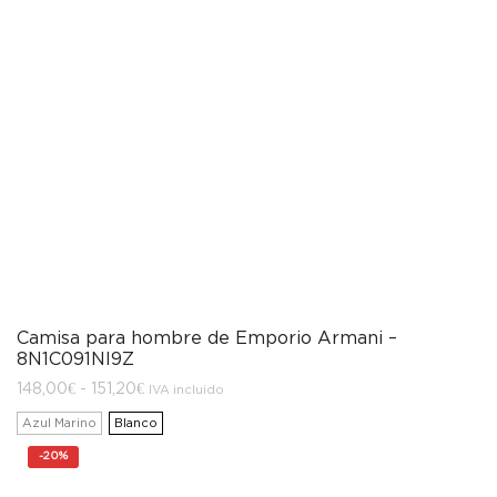
Camisa para hombre de Emporio Armani –
8N1C091NI9Z
Rango
148,00
€
-
151,20
€
IVA incluido
de
precios:
Azul Marino
Blanco
desde
148,00€
-
20%
hasta
151,20€