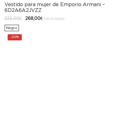
Vestido para mujer de Emporio Armani –
6D2A6A2JVZZ
El
El
335,00
€
268,00
€
IVA incluido
precio
precio
original
actual
Negro
era:
es:
335,00€.
268,00€.
-
20%