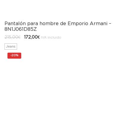
Pantalón para hombre de Emporio Armani –
8N1J061D85Z
El
El
215,00
€
172,00
€
IVA incluido
precio
precio
original
actual
Jeans
era:
es:
215,00€.
172,00€.
-
20%