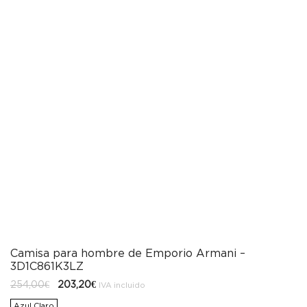
Camisa para hombre de Emporio Armani –
3D1C861K3LZ
El
El
254,00
€
203,20
€
IVA incluido
precio
precio
original
actual
Azul Claro