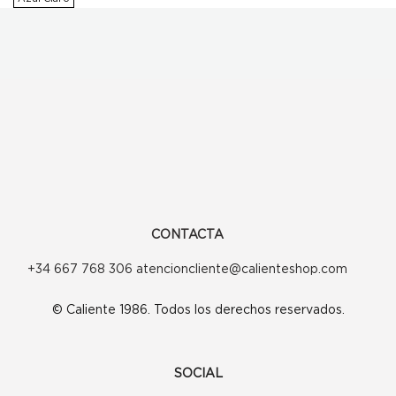
era:
es:
254,00€.
203,20€.
CONTACTA
+34 667 768 306 atencioncliente@calienteshop.com
© Caliente 1986. Todos los derechos reservados.
SOCIAL