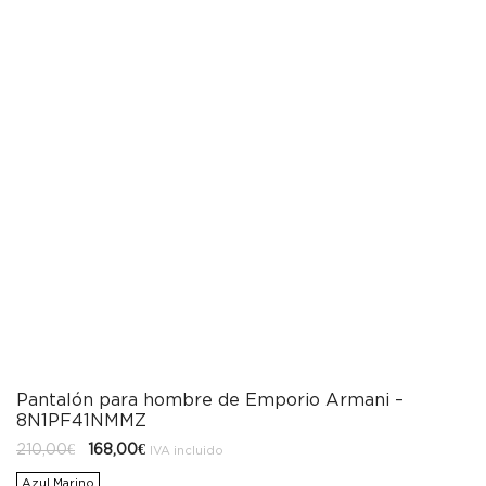
Pantalón para hombre de Emporio Armani –
8N1PF41NMMZ
El
El
210,00
€
168,00
€
IVA incluido
precio
precio
original
actual
Azul Marino