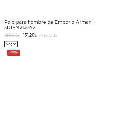
Polo para hombre de Emporio Armani –
3D1FM21JGYZ
El
El
189,00
€
151,20
€
IVA incluido
precio
precio
original
actual
Negro
era:
es:
189,00€.
151,20€.
-
20%