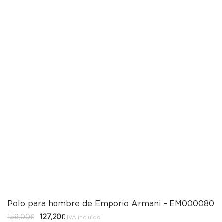
Polo para hombre de Emporio Armani – EM000080
El
El
159,00
€
127,20
€
IVA incluido