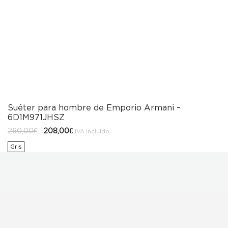
Suéter para hombre de Emporio Armani –
6D1M971JHSZ
El
El
260,00
€
208,00
€
IVA incluido
precio
precio
original
actual
Gris
era:
es:
260,00€.
208,00€.