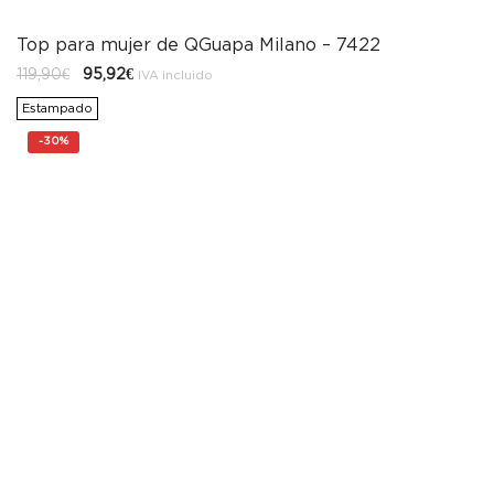
Top para mujer de QGuapa Milano – 7422
El
El
119,90
€
95,92
€
IVA incluido
precio
precio
original
actual
Estampado
era:
es:
119,90€.
95,92€.
-
30%