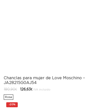
Chanclas para mujer de Love Moschino –
JA28215G0AJ54
El
El
180,90
€
126,63
€
IVA incluido
precio
precio
original
actual
Rosa
era:
es:
180,90€.
126,63€.
-
20%