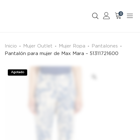
0
Inicio
Mujer Outlet
Mujer Ropa
Pantalones
Pantalón para mujer de Max Mara – 51311721600
Agotado