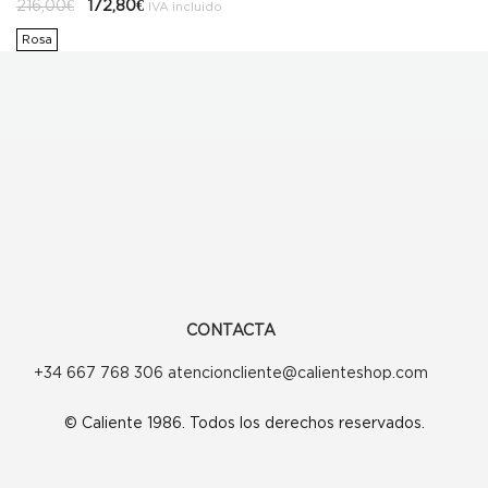
El
El
216,00
€
172,80
€
IVA incluido
precio
precio
original
actual
Rosa
era:
es:
216,00€.
172,80€.
CONTACTA
+34 667 768 306 atencioncliente@calienteshop.com
© Caliente 1986. Todos los derechos reservados.