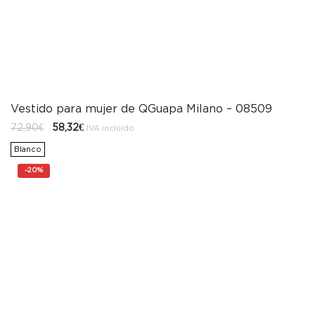
Vestido para mujer de QGuapa Milano – 08509
El
El
72,90
€
58,32
€
IVA incluido
precio
precio
original
actual
Blanco
era:
es:
72,90€.
58,32€.
-
20%