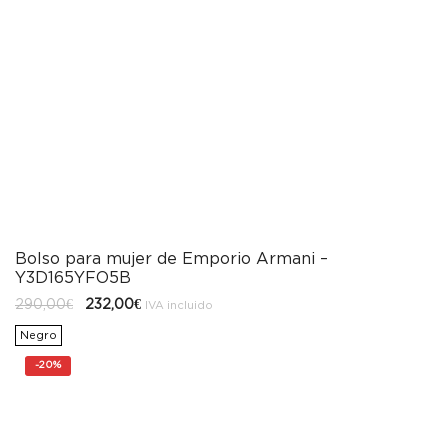
Bolso para mujer de Emporio Armani –
Y3D165YFO5B
El
El
290,00
€
232,00
€
IVA incluido
precio
precio
original
actual
Negro
era:
es:
290,00€.
232,00€.
-
20%