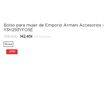
Bolso para mujer de Emporio Armani Accesorios –
Y3H293YFO5E
El
El
178,00
€
142,40
€
IVA incluido
precio
precio
original
actual
Rosa
era:
es:
178,00€.
142,40€.
-
20%