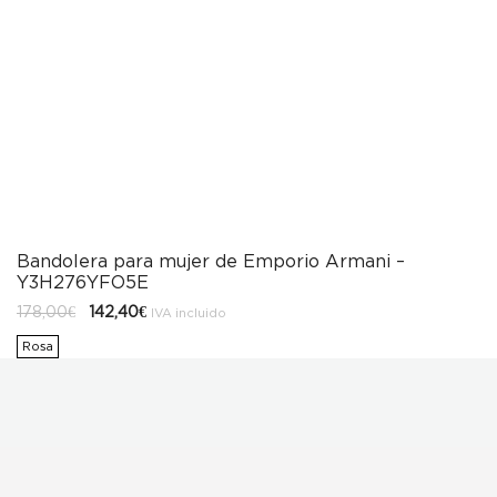
Bandolera para mujer de Emporio Armani –
Y3H276YFO5E
El
El
178,00
€
142,40
€
IVA incluido
precio
precio
original
actual
Rosa
era:
es:
178,00€.
142,40€.