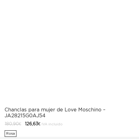
Chanclas para mujer de Love Moschino –
JA28215G0AJ54
El
El
180,90
€
126,63
€
IVA incluido
precio
precio
original
actual
Rosa
era:
es: