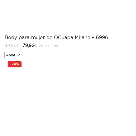
Body para mujer de QGuapa Milano – 6996
El
El
99,90
€
79,92
€
IVA incluido
precio
precio
original
actual
Amarillo
era:
es:
99,90€.
79,92€.
-
20%