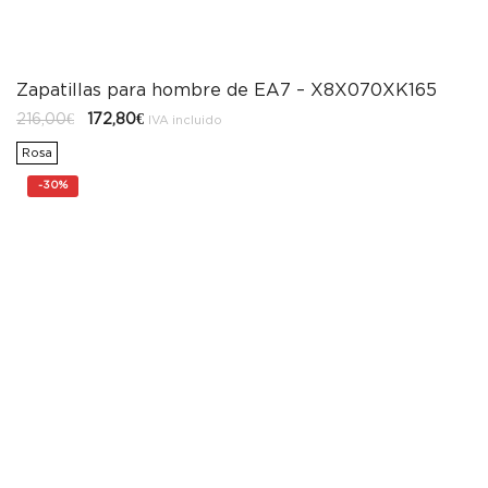
Zapatillas para hombre de EA7 – X8X070XK165
El
El
216,00
€
172,80
€
IVA incluido
precio
precio
original
actual
Rosa
era:
es:
216,00€.
172,80€.
-
30%