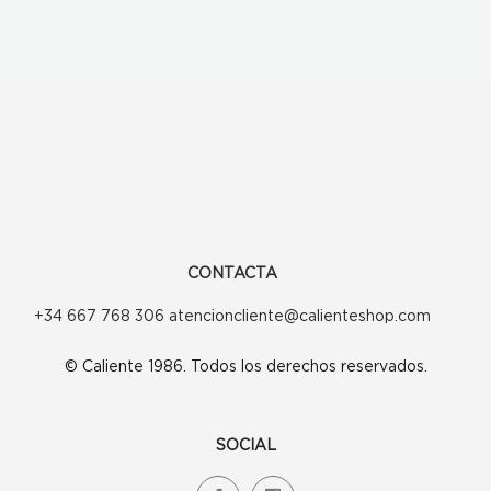
180,90€.
126,63€.
CONTACTA
+34 667 768 306 atencioncliente@calienteshop.com
© Caliente 1986. Todos los derechos reservados.
SOCIAL