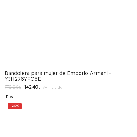
Bandolera para mujer de Emporio Armani –
Y3H276YFO5E
El
El
178,00
€
142,40
€
IVA incluido
precio
precio
original
actual
Rosa
era:
es:
178,00€.
142,40€.
-
20%