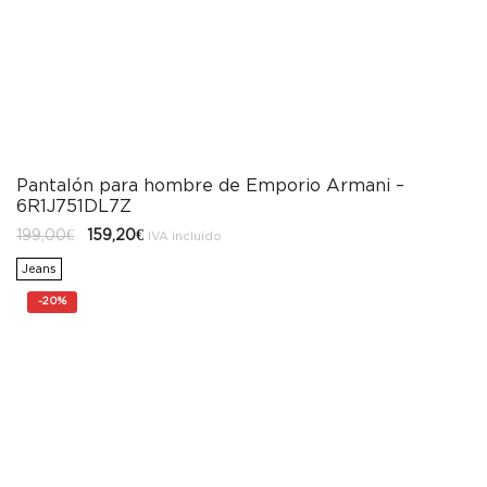
Pantalón para hombre de Emporio Armani –
6R1J751DL7Z
El
El
199,00
€
159,20
€
IVA incluido
precio
precio
original
actual
Jeans
era:
es:
199,00€.
159,20€.
-
20%