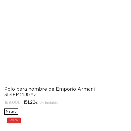
Polo para hombre de Emporio Armani –
3D1FM21JGYZ
El
El
189,00
€
151,20
€
IVA incluido
precio
precio
original
actual
Negro
era:
es:
189,00€.
151,20€.
-
20%