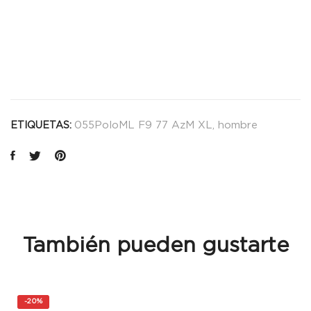
055PoloML F9 77 AzM XL
,
hombre
ETIQUETAS:
También pueden gustarte
-
20%