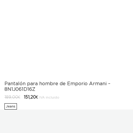
Pantalón para hombre de Emporio Armani –
8N1J061D16Z
El
El
189,00
€
151,20
€
IVA incluido
precio
precio
original
actual
Jeans
era:
es:
189,00€.
151,20€.